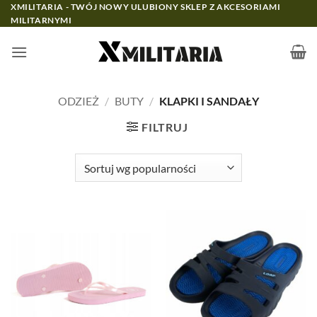
Przewiń
XMILITARIA - TWÓJ NOWY ULUBIONY SKLEP Z AKCESORIAMI
MILITARNYMI
do
zawartości
ODZIEŻ
/
BUTY
/
KLAPKI I SANDAŁY
FILTRUJ