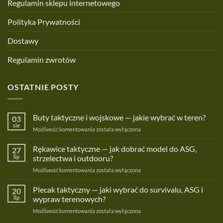
Regulamin sklepu internetowego
Polityka Prywatności
Dostawy
Regulamin zwrotów
OSTATNIE POSTY
Buty taktyczne i wojskowe — jakie wybrać w teren?
03
sie
Buty
Możliwość komentowania
została wyłączona
taktyczne
i
Rękawice taktyczne — jak dobrać model do ASG,
27
wojskowe
lip
strzelectwa i outdooru?
—
Rękawice
Możliwość komentowania
została wyłączona
jakie
taktyczne
wybrać
—
Plecak taktyczny — jaki wybrać do survivalu, ASG i
w
20
jak
teren?
lip
wypraw terenowych?
dobrać
Plecak
Możliwość komentowania
została wyłączona
model
taktyczny
do