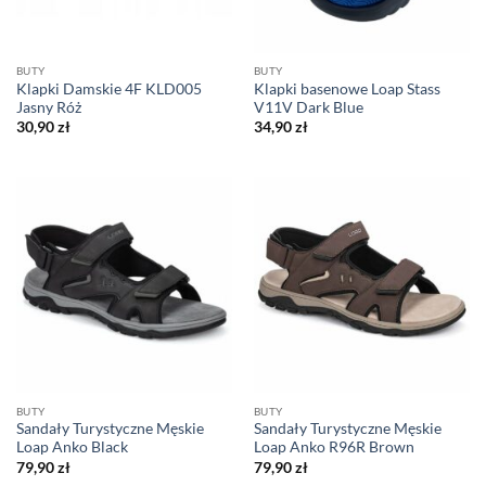
BUTY
BUTY
Klapki Damskie 4F KLD005
Klapki basenowe Loap Stass
Jasny Róż
V11V Dark Blue
30,90
zł
34,90
zł
BUTY
BUTY
Sandały Turystyczne Męskie
Sandały Turystyczne Męskie
Loap Anko Black
Loap Anko R96R Brown
79,90
zł
79,90
zł