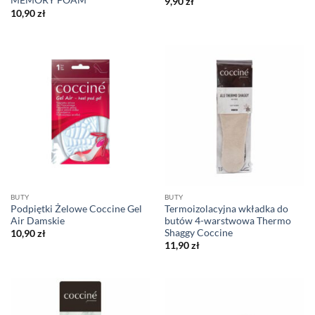
MEMORY FOAM
9,90
zł
10,90
zł
BUTY
BUTY
Podpiętki Żelowe Coccine Gel
Termoizolacyjna wkładka do
Air Damskie
butów 4-warstwowa Thermo
Shaggy Coccine
10,90
zł
11,90
zł