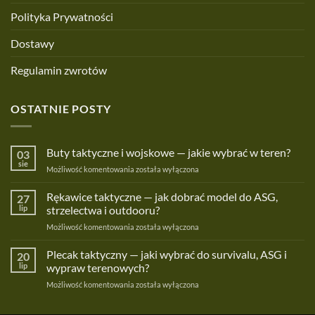
Polityka Prywatności
Dostawy
Regulamin zwrotów
OSTATNIE POSTY
Buty taktyczne i wojskowe — jakie wybrać w teren?
03
sie
Buty
Możliwość komentowania
została wyłączona
taktyczne
i
Rękawice taktyczne — jak dobrać model do ASG,
27
wojskowe
lip
strzelectwa i outdooru?
—
Rękawice
Możliwość komentowania
została wyłączona
jakie
taktyczne
wybrać
—
Plecak taktyczny — jaki wybrać do survivalu, ASG i
w
20
jak
teren?
lip
wypraw terenowych?
dobrać
Plecak
Możliwość komentowania
została wyłączona
model
taktyczny
do
—
ASG,