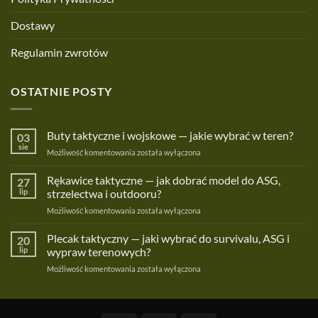
Dostawy
Regulamin zwrotów
OSTATNIE POSTY
Buty taktyczne i wojskowe — jakie wybrać w teren?
03
sie
Buty
Możliwość komentowania
została wyłączona
taktyczne
i
Rękawice taktyczne — jak dobrać model do ASG,
27
wojskowe
lip
strzelectwa i outdooru?
—
Rękawice
Możliwość komentowania
została wyłączona
jakie
taktyczne
wybrać
—
Plecak taktyczny — jaki wybrać do survivalu, ASG i
w
20
jak
teren?
lip
wypraw terenowych?
dobrać
Plecak
Możliwość komentowania
została wyłączona
model
taktyczny
do
—
ASG,
jaki
strzelectwa
wybrać