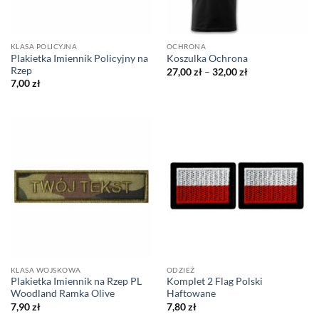
KLASA POLICYJNA
OCHRONA
Plakietka Imiennik Policyjny na
Koszulka Ochrona
Rzep
Zakres
27,00
zł
–
32,00
zł
cen:
7,00
zł
od
27,00 zł
do
32,00 zł
KLASA WOJSKOWA
ODZIEŻ
Plakietka Imiennik na Rzep PL
Komplet 2 Flag Polski
Woodland Ramka Olive
Haftowane
7,90
zł
7,80
zł