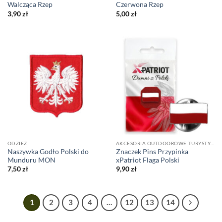
Walcząca Rzep
Czerwona Rzep
3,90
zł
5,00
zł
ODZIEŻ
AKCESORIA OUTDOOROWE TURYSTYCZNE
Naszywka Godło Polski do
Znaczek Pins Przypinka
Munduru MON
xPatriot Flaga Polski
7,50
zł
9,90
zł
1
2
3
4
…
12
13
14