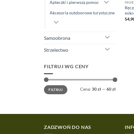
Apteczki i pierwsza pomoc
HIGI
Ręcz
Akcesoria outdoorowe turystyczne
mikr
54,9
Samoobrona
Strzelectwo
FILTRUJ WG CENY
Cena
Cena
Cena:
30 zł
—
60 zł
FILTRUJ
min
max
ZADZWOŃ DO NAS
IN