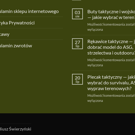
lamin sklepu internetowego
Buty taktyczne i wojs
03
sie
— jakie wybrać w teren
tyka Prywatności
Buty
Możliwość komentowania
został
taktyc
wyłączona
tawy
i
wojsk
Rękawice taktyczne — 
27
ulamin zwrotów
—
lip
dobrać model do ASG,
jakie
strzelectwa i outdooru
wybra
Rękaw
Możliwość komentowania
w
został
taktyc
wyłączona
teren?
—
jak
Plecak taktyczny — jaki
20
dobra
lip
wybrać do survivalu, A
model
wypraw terenowych?
do
Pleca
Możliwość komentowania
ASG,
został
taktyc
wyłączona
strzel
—
i
jaki
outdoo
wybra
do
surviv
iusz Świerzyński
ASG