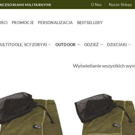
O Nas
Nasze Sklepy
AKCESORIAMI MILITARNYMI
ŚCI
PROMOCJE
PERSONALIZACJA
BESTSELLERY
MULTITOOLE, SCYZORYKI
OUTDOOR
ODZIEŻ
DZIECIAKI
Wyświetlanie wszystkich wyn