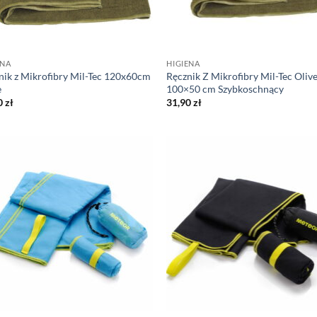
ENA
HIGIENA
nik z Mikrofibry Mil-Tec 120x60cm
Ręcznik Z Mikrofibry Mil-Tec Oliv
e
100×50 cm Szybkoschnący
0
zł
31,90
zł