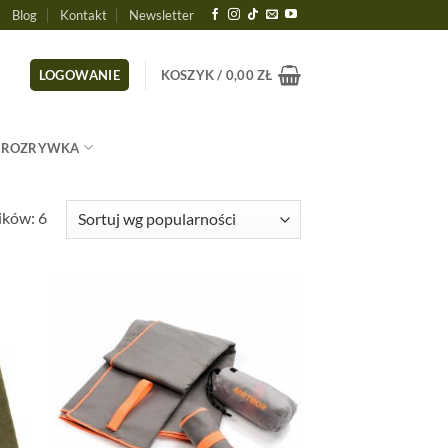
Blog
Kontakt
Newsletter
LOGOWANIE
KOSZYK /
0,00
ZŁ
ROZRYWKA
Posortowane
ików: 6
według
popularności