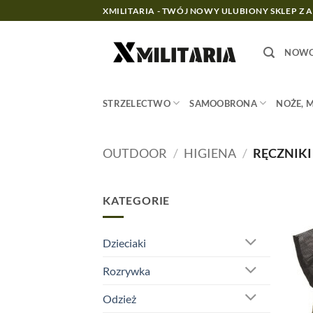
Przewiń
XMILITARIA - TWÓJ NOWY ULUBIONY SKLEP Z 
do
zawartości
NOWO
STRZELECTWO
SAMOOBRONA
NOŻE, 
OUTDOOR
/
HIGIENA
/
RĘCZNIKI
KATEGORIE
Dzieciaki
Rozrywka
Odzież