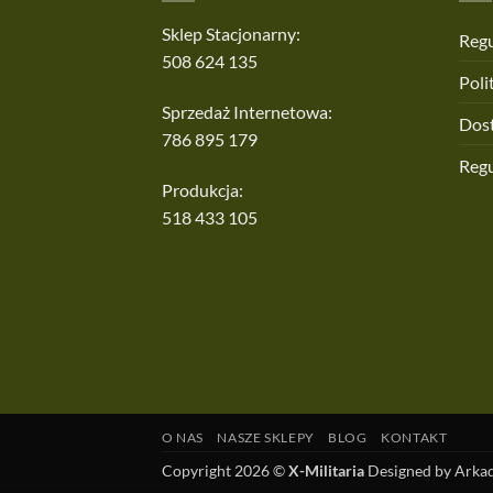
Sklep Stacjonarny:
Regu
508 624 135
Poli
Sprzedaż Internetowa:
Dos
786 895 179
Reg
Produkcja:
518 433 105
O NAS
NASZE SKLEPY
BLOG
KONTAKT
Copyright 2026 ©
X-Militaria
Designed by Arkad