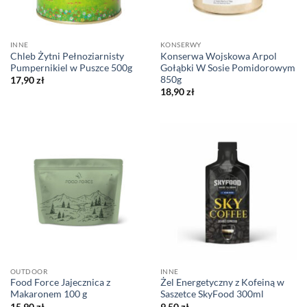
INNE
KONSERWY
Chleb Żytni Pełnoziarnisty
Konserwa Wojskowa Arpol
Pumpernikiel w Puszce 500g
Gołąbki W Sosie Pomidorowym
850g
17,90
zł
18,90
zł
OUTDOOR
INNE
Food Force Jajecznica z
Żel Energetyczny z Kofeiną w
Makaronem 100 g
Saszetce SkyFood 300ml
15,90
zł
9,50
zł