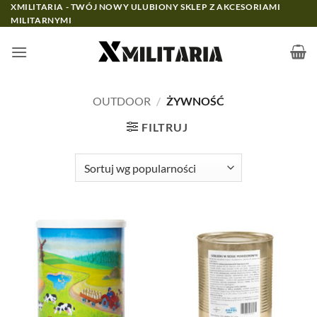
Przewiń
XMILITARIA - TWÓJ NOWY ULUBIONY SKLEP Z AKCESORIAMI
MILITARNYMI
do
zawartości
OUTDOOR
/
ŻYWNOŚĆ
FILTRUJ