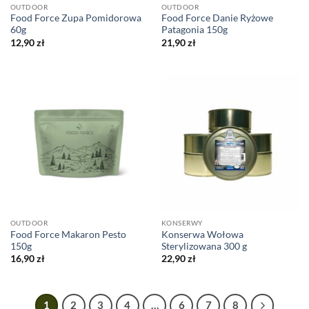
OUTDOOR
OUTDOOR
Food Force Zupa Pomidorowa
Food Force Danie Ryżowe
60g
Patagonia 150g
12,90
zł
21,90
zł
OUTDOOR
KONSERWY
Food Force Makaron Pesto
Konserwa Wołowa
150g
Sterylizowana 300 g
16,90
zł
22,90
zł
1
2
3
4
…
6
7
8