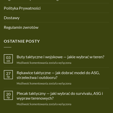
Polityka Prywatności
Dostawy
Regulamin zwrotów
OSTATNIE POSTY
Buty taktyczne i wojskowe — jakie wybrać w teren?
03
sie
Buty
Możliwość komentowania
została wyłączona
taktyczne
i
Rękawice taktyczne — jak dobrać model do ASG,
27
wojskowe
lip
strzelectwa i outdooru?
—
Rękawice
Możliwość komentowania
została wyłączona
jakie
taktyczne
wybrać
—
Plecak taktyczny — jaki wybrać do survivalu, ASG i
w
20
jak
teren?
lip
wypraw terenowych?
dobrać
Plecak
Możliwość komentowania
została wyłączona
model
taktyczny
do
—