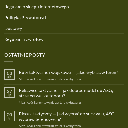
Regulamin sklepu internetowego
Polityka Prywatności
Dostawy
Regulamin zwrotów
OSTATNIE POSTY
Buty taktyczne i wojskowe — jakie wybrać w teren?
03
sie
Buty
Możliwość komentowania
została wyłączona
taktyczne
i
Rękawice taktyczne — jak dobrać model do ASG,
27
wojskowe
lip
strzelectwa i outdooru?
—
Rękawice
Możliwość komentowania
została wyłączona
jakie
taktyczne
wybrać
—
Plecak taktyczny — jaki wybrać do survivalu, ASG i
w
20
jak
teren?
lip
wypraw terenowych?
dobrać
Plecak
Możliwość komentowania
została wyłączona
model