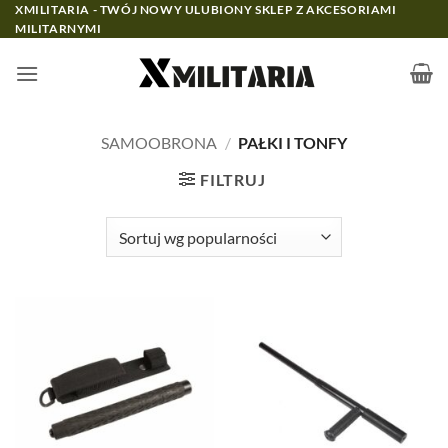
Przewiń
XMILITARIA - TWÓJ NOWY ULUBIONY SKLEP Z AKCESORIAMI
MILITARNYMI
do
zawartości
SAMOOBRONA
/
PAŁKI I TONFY
FILTRUJ