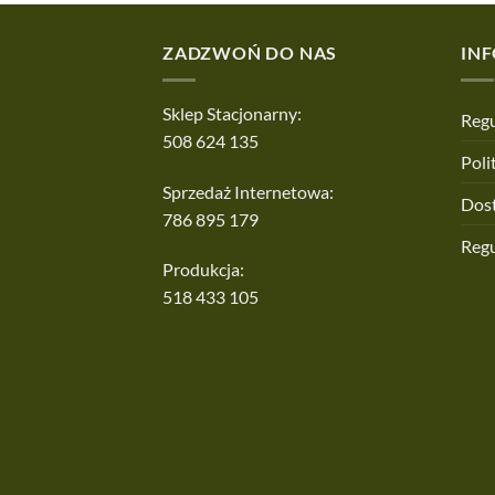
ZADZWOŃ DO NAS
IN
Sklep Stacjonarny:
Regu
508 624 135
Poli
Sprzedaż Internetowa:
Dos
786 895 179
Reg
Produkcja:
518 433 105