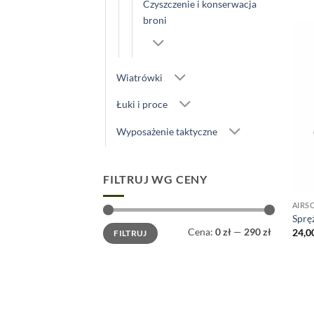
Czyszczenie i konserwacja
broni
Wiatrówki
Łuki i proce
Wyposażenie taktyczne
FILTRUJ WG CENY
AIRS
Sprę
Cena
Cena
Cena:
0 zł
—
290 zł
24,0
FILTRUJ
min
max