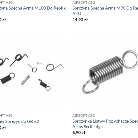
OFT ASG
AIRSOFT ASG
żyna Specna Arms M100 Do Replik
Sprężyna Specna Arms M90 Do Re
AEG
0
zł
14,90
zł
OFT ASG
AIRSOFT ASG
Sprężynka Listwy Popychacze Spe
aw Sprężyn do GB v.2
Arms Serii Edge
0
zł
6,90
zł