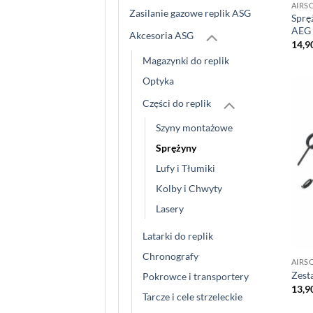
AIRS
Zasilanie gazowe replik ASG
Sprę
AEG
Akcesoria ASG
14,9
Magazynki do replik
Optyka
Części do replik
Szyny montażowe
Sprężyny
Lufy i Tłumiki
Kolby i Chwyty
Lasery
Latarki do replik
Chronografy
AIRS
Zest
Pokrowce i transportery
13,9
Tarcze i cele strzeleckie