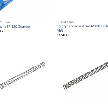
OFT ASG
AIRSOFT ASG
Sprężyna Specna Arms M130 Do R
żyna SP 120 Guarder
AEG
0
zł
14,90
zł