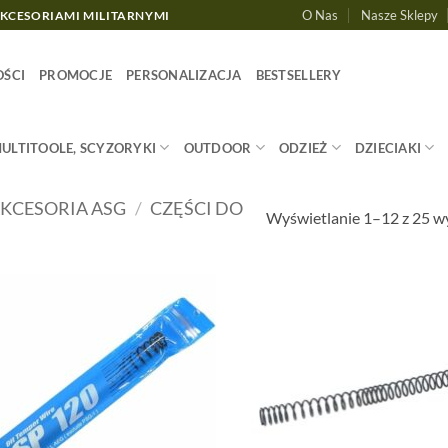
O Nas
Nasze Sklepy
AKCESORIAMI MILITARNYMI
ŚCI
PROMOCJE
PERSONALIZACJA
BESTSELLERY
MULTITOOLE, SCYZORYKI
OUTDOOR
ODZIEŻ
DZIECIAKI
KCESORIA ASG
/
CZĘŚCI DO
Wyświetlanie 1–12 z 25 