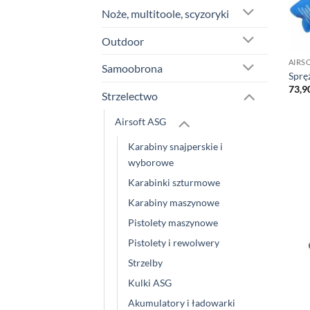
Noże, multitoole, scyzoryki
Outdoor
AIRS
Samoobrona
Sprę
73,9
Strzelectwo
Airsoft ASG
Karabiny snajperskie i
wyborowe
Karabinki szturmowe
Karabiny maszynowe
Pistolety maszynowe
Pistolety i rewolwery
Strzelby
Kulki ASG
Akumulatory i ładowarki