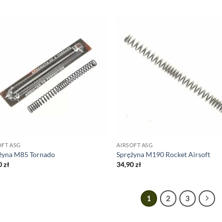
OFT ASG
AIRSOFT ASG
żyna M85 Tornado
Sprężyna M190 Rocket Airsoft
0
zł
34,90
zł
1
2
3