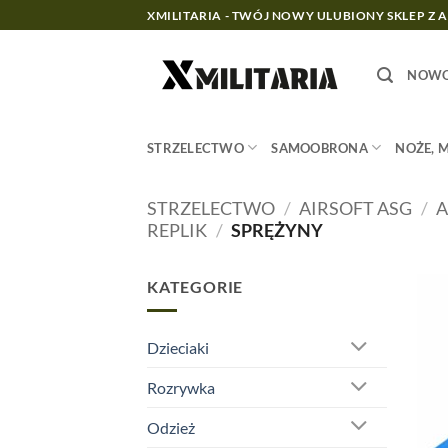
Przewiń
XMILITARIA - TWÓJ NOWY ULUBIONY SKLEP Z 
do
zawartości
NOWO
STRZELECTWO
SAMOOBRONA
NOŻE, 
STRZELECTWO
/
AIRSOFT ASG
/
A
REPLIK
/
SPRĘŻYNY
KATEGORIE
Dzieciaki
Rozrywka
Odzież