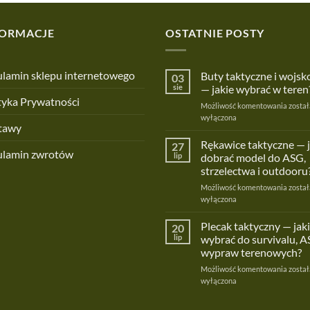
FORMACJE
OSTATNIE POSTY
lamin sklepu internetowego
Buty taktyczne i wojs
03
sie
— jakie wybrać w teren
tyka Prywatności
Buty
Możliwość komentowania
został
taktyc
wyłączona
tawy
i
wojsk
Rękawice taktyczne — 
27
ulamin zwrotów
—
lip
dobrać model do ASG,
jakie
strzelectwa i outdooru
wybra
Rękaw
Możliwość komentowania
w
został
taktyc
wyłączona
teren?
—
jak
Plecak taktyczny — jaki
20
dobra
lip
wybrać do survivalu, A
model
wypraw terenowych?
do
Pleca
Możliwość komentowania
ASG,
został
taktyc
wyłączona
strzel
—
i
jaki
outdoo