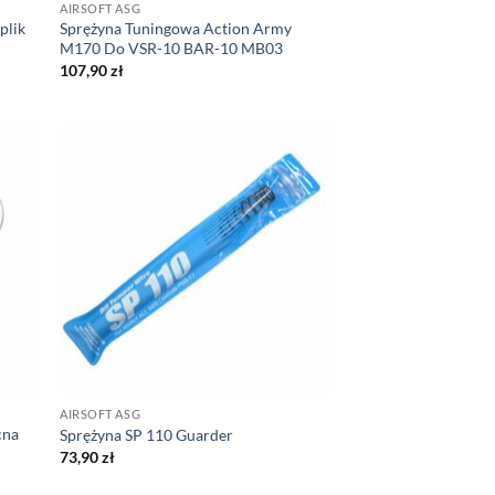
AIRSOFT ASG
plik
Sprężyna Tuningowa Action Army
M170 Do VSR-10 BAR-10 MB03
107,90
zł
AIRSOFT ASG
cna
Sprężyna SP 110 Guarder
73,90
zł