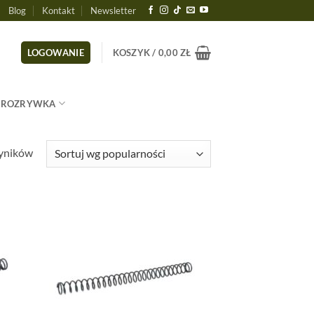
Blog
Kontakt
Newsletter
LOGOWANIE
KOSZYK /
0,00
ZŁ
ROZRYWKA
Posortowane
wyników
według
popularności