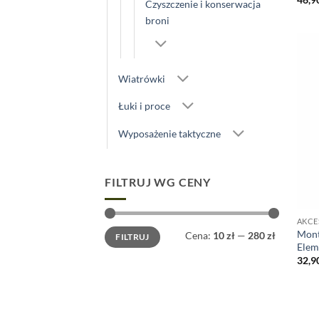
Czyszczenie i konserwacja
broni
Wiatrówki
Łuki i proce
Wyposażenie taktyczne
FILTRUJ WG CENY
AKCE
Cena
Cena
Mont
Cena:
10 zł
—
280 zł
FILTRUJ
min
max
Elem
32,9