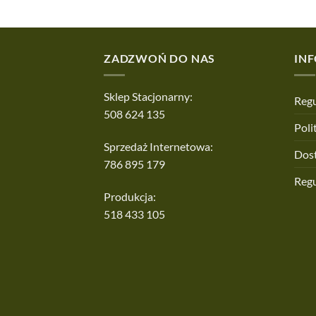
ZADZWOŃ DO NAS
IN
Sklep Stacjonarny:
Regu
508 624 135
Poli
Sprzedaż Internetowa:
Dos
786 895 179
Reg
Produkcja:
518 433 105