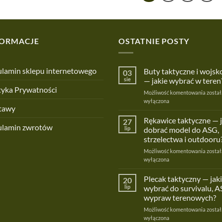
FORMACJE
OSTATNIE POSTY
lamin sklepu internetowego
Buty taktyczne i wojs
03
sie
— jakie wybrać w teren
tyka Prywatności
Buty
Możliwość komentowania
został
taktyc
wyłączona
tawy
i
wojsk
Rękawice taktyczne — 
27
ulamin zwrotów
—
lip
dobrać model do ASG,
jakie
strzelectwa i outdooru
wybra
Rękaw
Możliwość komentowania
w
został
taktyc
wyłączona
teren?
—
jak
Plecak taktyczny — jaki
20
dobra
lip
wybrać do survivalu, A
model
wypraw terenowych?
do
Pleca
Możliwość komentowania
ASG,
został
taktyc
wyłączona
strzel