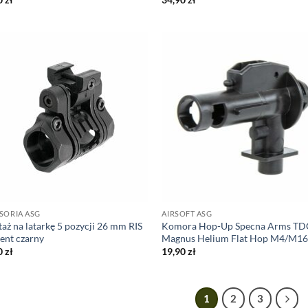
SORIA ASG
AIRSOFT ASG
aż na latarkę 5 pozycji 26 mm RIS
Komora Hop-Up Specna Arms TD
ent czarny
Magnus Helium Flat Hop M4/M1
0
zł
19,90
zł
1
2
3