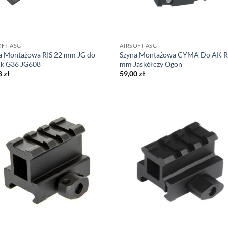
OFT ASG
AIRSOFT ASG
a Montażowa RIS 22 mm JG do
Szyna Montażowa CYMA Do AK R
ik G36 JG608
mm Jaskółczy Ogon
8
zł
59,00
zł