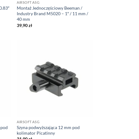
AIRSOFT ASG
0.83″
Montaż Jednoczęściowy Beeman /
Industry Brand M5020 – 1″ / 11 mm /
40 mm
39,90
zł
AIRSOFT ASG
 pod
Szyna podwyższająca 12 mm pod
kolimator Picatinny
31,90
zł