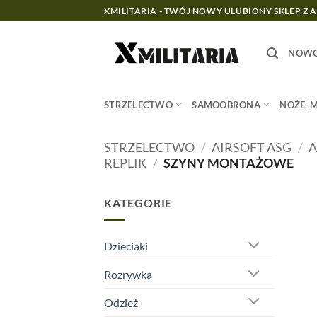
Przewiń
XMILITARIA - TWÓJ NOWY ULUBIONY SKLEP Z 
do
zawartości
NOWO
STRZELECTWO
SAMOOBRONA
NOŻE, 
STRZELECTWO
/
AIRSOFT ASG
/
A
REPLIK
/
SZYNY MONTAŻOWE
KATEGORIE
Dzieciaki
Rozrywka
Odzież