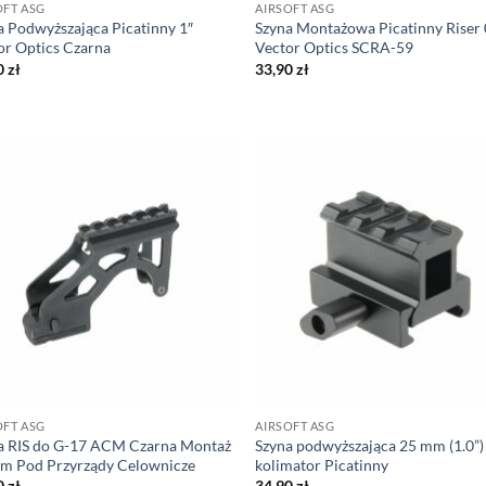
OFT ASG
AIRSOFT ASG
a Podwyższająca Picatinny 1″
Szyna Montażowa Picatinny Riser 
or Optics Czarna
Vector Optics SCRA-59
0
zł
33,90
zł
OFT ASG
AIRSOFT ASG
a RIS do G-17 ACM Czarna Montaż
Szyna podwyższająca 25 mm (1.0”)
m Pod Przyrządy Celownicze
kolimator Picatinny
0
zł
34,90
zł