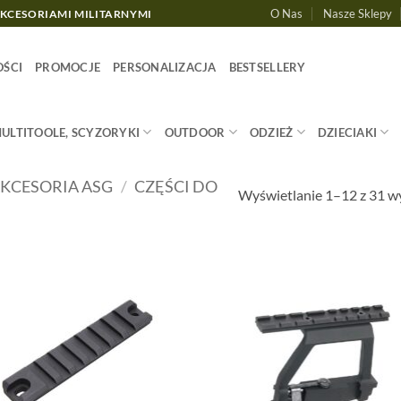
O Nas
Nasze Sklepy
AKCESORIAMI MILITARNYMI
ŚCI
PROMOCJE
PERSONALIZACJA
BESTSELLERY
MULTITOOLE, SCYZORYKI
OUTDOOR
ODZIEŻ
DZIECIAKI
KCESORIA ASG
/
CZĘŚCI DO
Wyświetlanie 1–12 z 31 