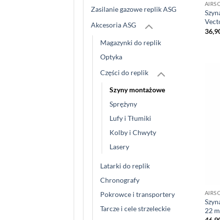
AIRS
Zasilanie gazowe replik ASG
Szyn
Vect
Akcesoria ASG
36,9
Magazynki do replik
Optyka
Części do replik
Szyny montażowe
Sprężyny
Lufy i Tłumiki
Kolby i Chwyty
Lasery
Latarki do replik
Chronografy
AIRS
Pokrowce i transportery
Szyn
Tarcze i cele strzeleckie
22 m
46,9