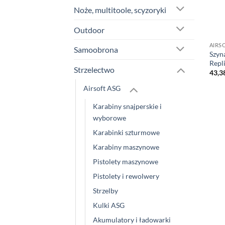
Noże, multitoole, scyzoryki
Outdoor
AIRS
Samoobrona
Szyn
Repl
Strzelectwo
43,3
Airsoft ASG
Karabiny snajperskie i
wyborowe
Karabinki szturmowe
Karabiny maszynowe
Pistolety maszynowe
Pistolety i rewolwery
Strzelby
Kulki ASG
Akumulatory i ładowarki