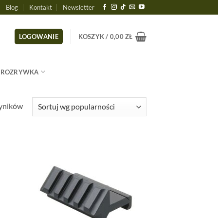
Blog
Kontakt
Newsletter
LOGOWANIE
KOSZYK /
0,00
ZŁ
ROZRYWKA
Posortowane
wyników
według
popularności