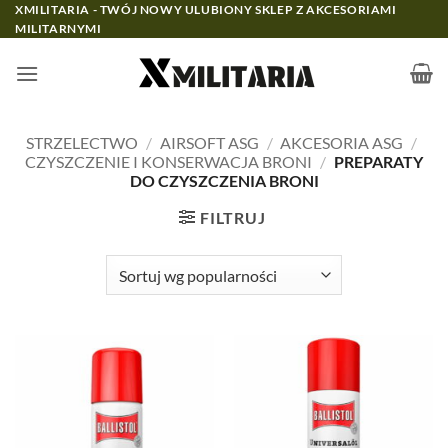
Przewiń
XMILITARIA - TWÓJ NOWY ULUBIONY SKLEP Z AKCESORIAMI
MILITARNYMI
do
zawartości
STRZELECTWO
/
AIRSOFT ASG
/
AKCESORIA ASG
/
CZYSZCZENIE I KONSERWACJA BRONI
/
PREPARATY
DO CZYSZCZENIA BRONI
FILTRUJ