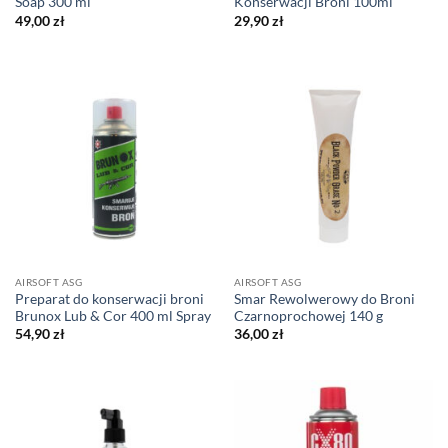
Soap 300 ml
Konserwacji Broni 100ml
49,00
zł
29,90
zł
AIRSOFT ASG
AIRSOFT ASG
Preparat do konserwacji broni
Smar Rewolwerowy do Broni
Brunox Lub & Cor 400 ml Spray
Czarnoprochowej 140 g
54,90
zł
36,00
zł