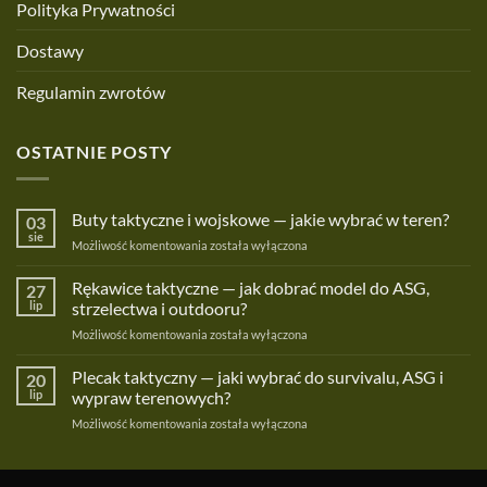
Polityka Prywatności
Dostawy
Regulamin zwrotów
OSTATNIE POSTY
Buty taktyczne i wojskowe — jakie wybrać w teren?
03
sie
Buty
Możliwość komentowania
została wyłączona
taktyczne
i
Rękawice taktyczne — jak dobrać model do ASG,
27
wojskowe
lip
strzelectwa i outdooru?
—
Rękawice
Możliwość komentowania
została wyłączona
jakie
taktyczne
wybrać
—
Plecak taktyczny — jaki wybrać do survivalu, ASG i
w
20
jak
teren?
lip
wypraw terenowych?
dobrać
Plecak
Możliwość komentowania
została wyłączona
model
taktyczny
do
—
ASG,
jaki
strzelectwa