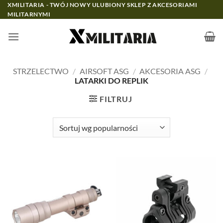
Przewiń
XMILITARIA - TWÓJ NOWY ULUBIONY SKLEP Z AKCESORIAMI
MILITARNYMI
do
zawartości
STRZELECTWO
/
AIRSOFT ASG
/
AKCESORIA ASG
/
LATARKI DO REPLIK
FILTRUJ