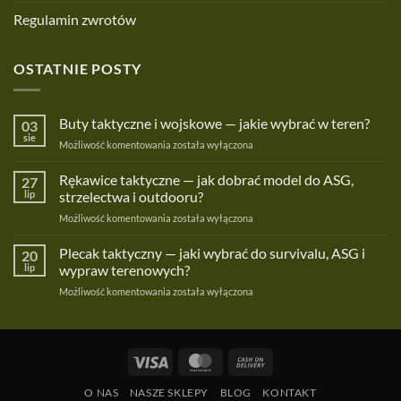
Regulamin zwrotów
OSTATNIE POSTY
Buty taktyczne i wojskowe — jakie wybrać w teren?
03
sie
Buty
Możliwość komentowania
została wyłączona
taktyczne
i
Rękawice taktyczne — jak dobrać model do ASG,
27
wojskowe
lip
strzelectwa i outdooru?
—
Rękawice
Możliwość komentowania
została wyłączona
jakie
taktyczne
wybrać
—
Plecak taktyczny — jaki wybrać do survivalu, ASG i
w
20
jak
teren?
lip
wypraw terenowych?
dobrać
Plecak
Możliwość komentowania
została wyłączona
model
taktyczny
do
—
ASG,
jaki
strzelectwa
wybrać
i
Visa
MasterCard
Cash
do
outdooru?
On
survivalu,
O NAS
NASZE SKLEPY
BLOG
KONTAKT
ASG