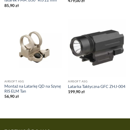
latarek FMA .830″ RIS 22 mm
479,00
zł
85,90
zł
AIRSOFT ASG
AIRSOFT ASG
Montaż na Latarkę QD na Szynę
Latarka Taktyczna GFC ZHJ-004
RIS ELM Tan
199,90
zł
56,90
zł