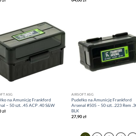
OFT ASG
AIRSOFT ASG
łko na Amunicję Frankford
Pudełko na Amunicję Frankford
nal – 50 szt. .45 ACP .40 S&W
Arsenal #505 – 50 szt. .223 Rem .
BLK
0
zł
27,90
zł