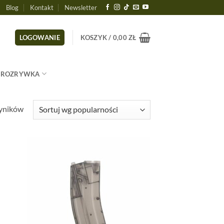
Blog
Kontakt
Newsletter
LOGOWANIE
KOSZYK /
0,00
ZŁ
ROZRYWKA
Posortowane
wyników
według
popularności