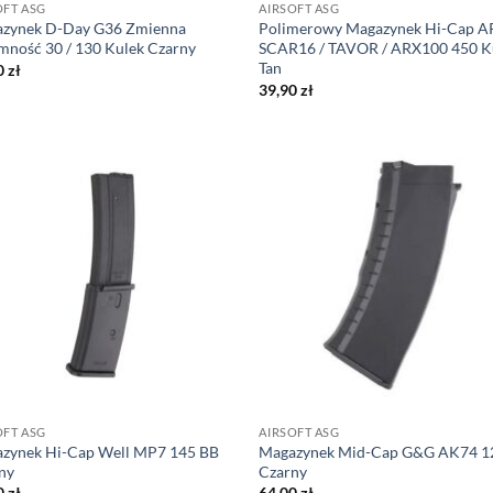
OFT ASG
AIRSOFT ASG
zynek D-Day G36 Zmienna
Polimerowy Magazynek Hi-Cap A
mność 30 / 130 Kulek Czarny
SCAR16 / TAVOR / ARX100 450 K
Tan
0
zł
39,90
zł
OFT ASG
AIRSOFT ASG
zynek Hi-Cap Well MP7 145 BB
Magazynek Mid-Cap G&G AK74 1
ny
Czarny
0
zł
64,00
zł