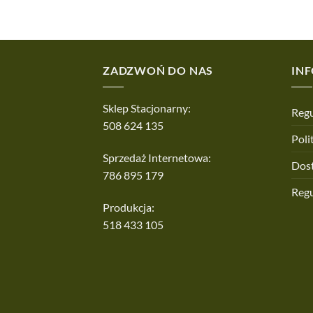
ZADZWOŃ DO NAS
IN
Sklep Stacjonarny:
Regu
508 624 135
Poli
Sprzedaż Internetowa:
Dos
786 895 179
Reg
Produkcja:
518 433 105