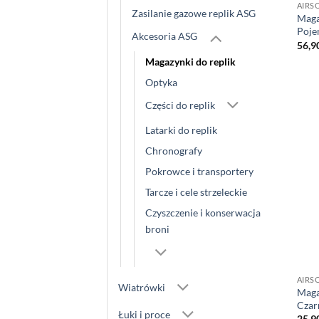
AIRS
Zasilanie gazowe replik ASG
Maga
Poje
Akcesoria ASG
56,9
Magazynki do replik
Optyka
Części do replik
Latarki do replik
Chronografy
Pokrowce i transportery
Tarcze i cele strzeleckie
Czyszczenie i konserwacja
broni
AIRS
Wiatrówki
Maga
Czar
Łuki i proce
25,9