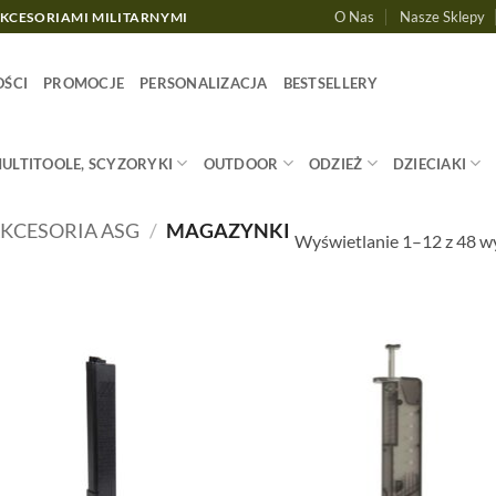
O Nas
Nasze Sklepy
AKCESORIAMI MILITARNYMI
ŚCI
PROMOCJE
PERSONALIZACJA
BESTSELLERY
MULTITOOLE, SCYZORYKI
OUTDOOR
ODZIEŻ
DZIECIAKI
KCESORIA ASG
/
MAGAZYNKI
Wyświetlanie 1–12 z 48 