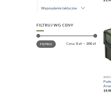
Wyposażenie taktyczne
FILTRUJ WG CENY
Cena
Cena
Cena:
0 zł
—
200 zł
FILTRUJ
min
max
AIRS
Pude
Arse
19,9