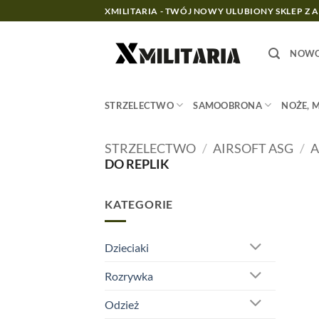
Przewiń
XMILITARIA - TWÓJ NOWY ULUBIONY SKLEP Z 
do
zawartości
NOWO
STRZELECTWO
SAMOOBRONA
NOŻE, 
STRZELECTWO
/
AIRSOFT ASG
/
A
DO REPLIK
KATEGORIE
Dzieciaki
Rozrywka
Odzież