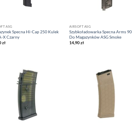
OFT ASG
AIRSOFT ASG
zynek Specna Hi-Cap 250 Kulek
Szybkoładowarka Specna Arms 90
A-X Czarny
Do Magazynków ASG Smoke
0
zł
14,90
zł