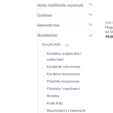
Noże, multitoole, scyzoryki
Outdoor
AIRS
Samoobrona
Maga
do S
Strzelectwo
44,0
Airsoft ASG
Karabiny snajperskie i
wyborowe
Karabinki szturmowe
Karabiny maszynowe
Pistolety maszynowe
Pistolety i rewolwery
Strzelby
Kulki ASG
Akumulatory i ładowarki