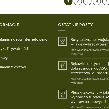
1
2
3
4
FORMACJE
OSTATNIE POSTY
lamin sklepu internetowego
Buty taktyczne i wojs
03
sie
— jakie wybrać w teren
tyka Prywatności
Buty
Możliwość komentowania
został
taktyc
wyłączona
tawy
i
wojsk
Rękawice taktyczne — 
27
ulamin zwrotów
—
lip
dobrać model do ASG,
jakie
strzelectwa i outdooru
wybra
Rękaw
Możliwość komentowania
w
został
taktyc
wyłączona
teren?
—
jak
Plecak taktyczny — jaki
20
dobra
lip
wybrać do survivalu, A
model
wypraw terenowych?
do
Pleca
Możliwość komentowania
ASG,
został