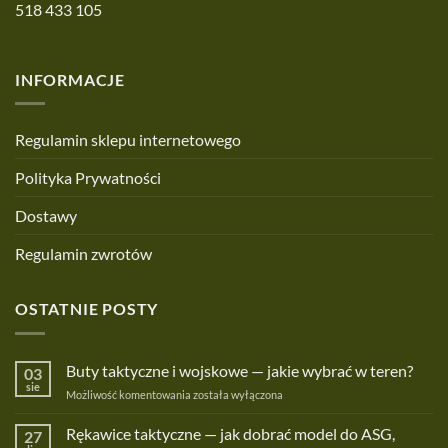
518 433 105
INFORMACJE
Regulamin sklepu internetowego
Polityka Prywatności
Dostawy
Regulamin zwrotów
OSTATNIE POSTY
Buty taktyczne i wojskowe — jakie wybrać w teren?
03
sie
Buty
Możliwość komentowania
została wyłączona
taktyczne
i
Rękawice taktyczne — jak dobrać model do ASG,
27
wojskowe