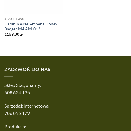
AIRSOFT ASG
Karabin Ares Amoeba Honey
Badger M4 AM-013
1159,00
zł
ZADZWOŃ DO NAS
Sklep Stacjonarny:
508 624 135
Sprzedaż Internetowa:
786 895 179
Produkcja: