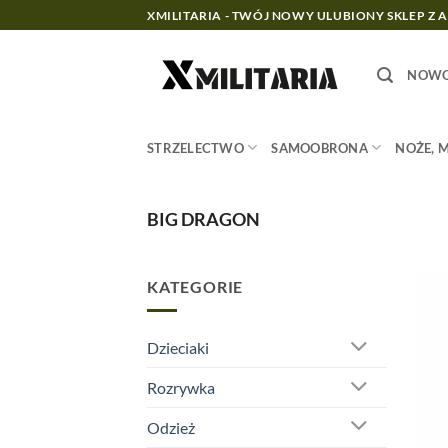
Przewiń
XMILITARIA - TWÓJ NOWY ULUBIONY SKLEP Z 
do
zawartości
NOWO
STRZELECTWO
SAMOOBRONA
NOŻE, 
BIG DRAGON
KATEGORIE
Dzieciaki
Rozrywka
Odzież