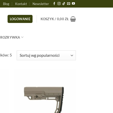
Blog
Kontakt
Newsletter
LOGOWANIE
KOSZYK /
0,00
ZŁ
ROZRYWKA
Posortowane
ików: 5
według
popularności