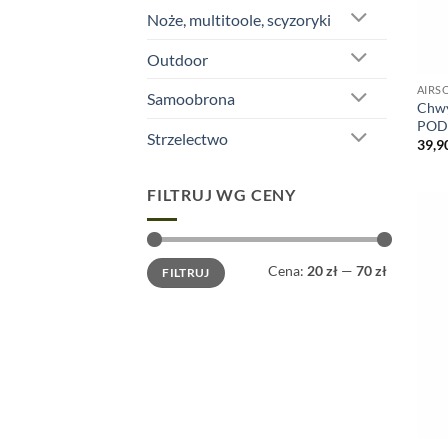
Noże, multitoole, scyzoryki
Outdoor
AIRS
Samoobrona
Chwy
POD 
Strzelectwo
39,9
FILTRUJ WG CENY
Cena
Cena
Cena:
20 zł
—
70 zł
FILTRUJ
min
max