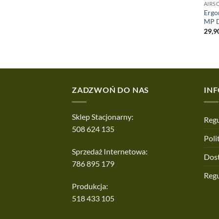
AIRS
Ergo
MP D
29,9
ZADZWOŃ DO NAS
IN
Sklep Stacjonarny:
Regu
508 624 135
Poli
Sprzedaż Internetowa:
Dos
786 895 179
Reg
Produkcja:
518 433 105