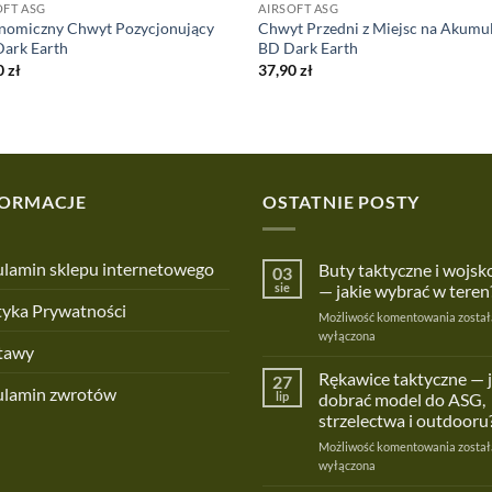
OFT ASG
AIRSOFT ASG
nomiczny Chwyt Pozycjonujący
Chwyt Przedni z Miejsc na Akumu
ark Earth
BD Dark Earth
0
zł
37,90
zł
FORMACJE
OSTATNIE POSTY
lamin sklepu internetowego
Buty taktyczne i wojs
03
sie
— jakie wybrać w teren
tyka Prywatności
Buty
Możliwość komentowania
został
taktyc
wyłączona
tawy
i
wojsk
Rękawice taktyczne — 
27
ulamin zwrotów
—
lip
dobrać model do ASG,
jakie
strzelectwa i outdooru
wybra
Rękaw
Możliwość komentowania
w
został
taktyc
wyłączona
teren?
—