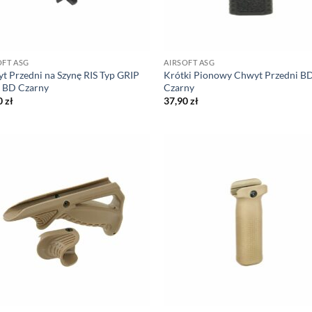
OFT ASG
AIRSOFT ASG
t Przedni na Szynę RIS Typ GRIP
Krótki Pionowy Chwyt Przedni B
BD Czarny
Czarny
0
zł
37,90
zł