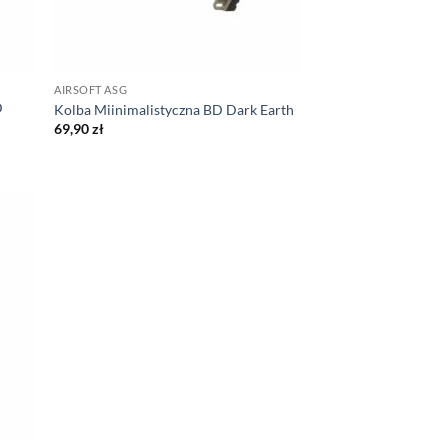
AIRSOFT ASG
D
Kolba Miinimalistyczna BD Dark Earth
69,90
zł