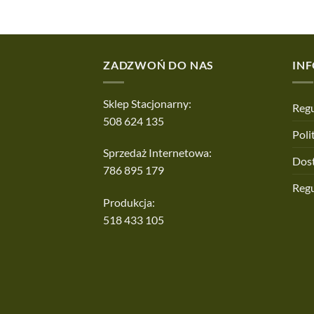
ZADZWOŃ DO NAS
IN
Sklep Stacjonarny:
Regu
508 624 135
Poli
Sprzedaż Internetowa:
Dos
786 895 179
Reg
Produkcja:
518 433 105