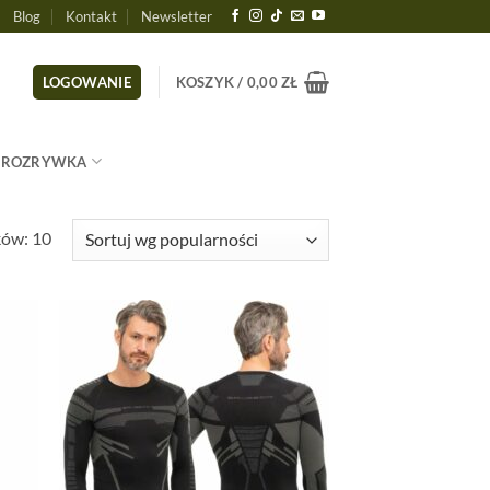
Blog
Kontakt
Newsletter
LOGOWANIE
KOSZYK /
0,00
ZŁ
ROZRYWKA
Posortowane
ków: 10
według
popularności