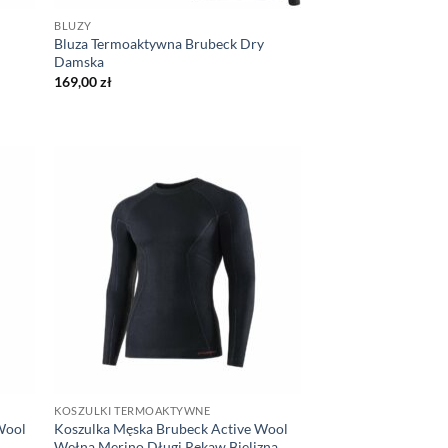
BLUZY
Bluza Termoaktywna Brubeck Dry
Damska
169,00
zł
KOSZULKI TERMOAKTYWNE
Wool
Koszulka Męska Brubeck Active Wool
Wełna Merino Długi Rękaw Bielizna