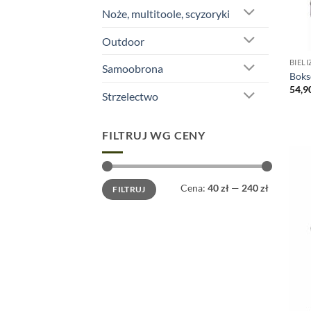
Noże, multitoole, scyzoryki
Outdoor
BIELI
Samoobrona
Boks
54,9
Strzelectwo
FILTRUJ WG CENY
Cena
Cena
Cena:
40 zł
—
240 zł
FILTRUJ
min
max