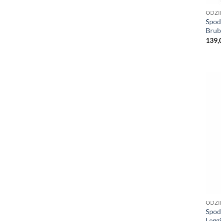
ODZI
Spod
Brub
139,
ODZI
Spod
Legg