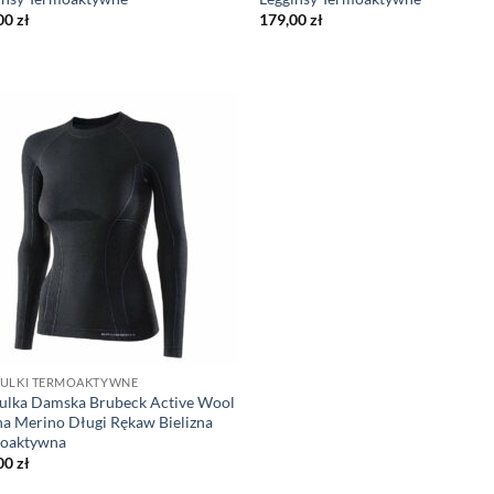
00
zł
179,00
zł
ULKI TERMOAKTYWNE
ulka Damska Brubeck Active Wool
a Merino Długi Rękaw Bielizna
oaktywna
00
zł