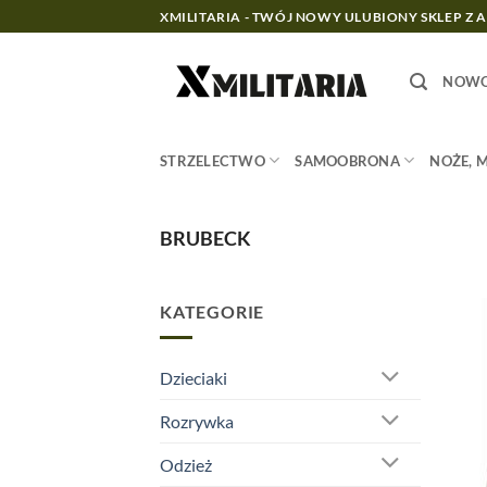
Przewiń
XMILITARIA - TWÓJ NOWY ULUBIONY SKLEP Z 
do
zawartości
NOWO
STRZELECTWO
SAMOOBRONA
NOŻE, 
BRUBECK
KATEGORIE
Dzieciaki
Rozrywka
Odzież