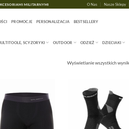
O Nas
Nasze Sklepy
AKCESORIAMI MILITARNYMI
ŚCI
PROMOCJE
PERSONALIZACJA
BESTSELLERY
MULTITOOLE, SCYZORYKI
OUTDOOR
ODZIEŻ
DZIECIAKI
Wyświetlanie wszystkich wyni