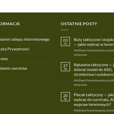
FORMACJE
OSTATNIE POSTY
lamin sklepu internetowego
Buty taktyczne i wojs
03
sie
— jakie wybrać w teren
tyka Prywatności
Buty
Możliwość komentowania
został
taktyc
wyłączona
tawy
i
wojsk
Rękawice taktyczne — 
27
ulamin zwrotów
—
lip
dobrać model do ASG,
jakie
strzelectwa i outdooru
wybra
Rękaw
Możliwość komentowania
w
został
taktyc
wyłączona
teren?
—
jak
Plecak taktyczny — jaki
20
dobra
lip
wybrać do survivalu, A
model
wypraw terenowych?
do
Pleca
Możliwość komentowania
ASG,
został