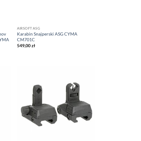
AIRSOFT ASG
nov
Karabin Snajperski ASG CYMA
 CYMA
CM701C
549,00
zł