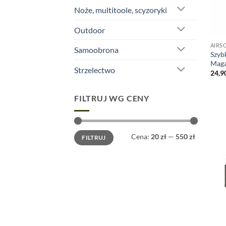
Noże, multitoole, scyzoryki
Outdoor
AIRS
Samoobrona
Szyb
Maga
Strzelectwo
24,9
FILTRUJ WG CENY
Cena
Cena
Cena:
20 zł
—
550 zł
FILTRUJ
min
max