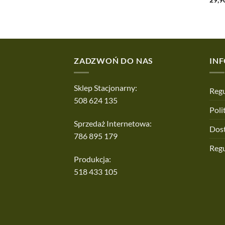
ZADZWOŃ DO NAS
IN
Sklep Stacjonarny:
Regu
508 624 135
Poli
Sprzedaż Internetowa:
Dos
786 895 179
Reg
Produkcja:
518 433 105