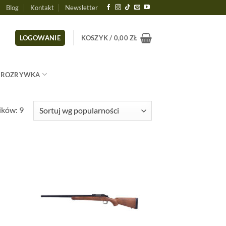
Blog
Kontakt
Newsletter
LOGOWANIE
KOSZYK /
0,00
ZŁ
ROZRYWKA
Posortowane
ików: 9
według
popularności