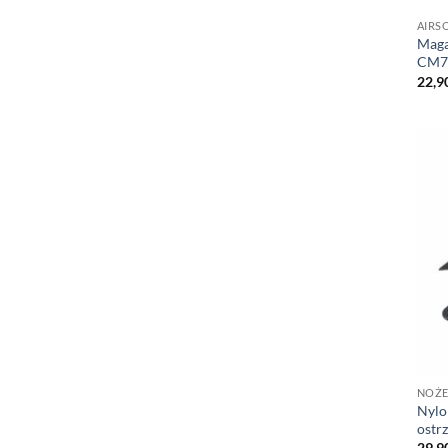
AIRS
Maga
CM70
22,9
NOŻE
Nylo
ostr
29,9