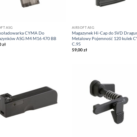
OFT ASG
AIRSOFT ASG
koładowarka CYMA Do
Magazynek Hi-Cap do SVD Dragu
zynków ASG M4 M16 470 BB
Metalowy Pojemność 120 kulek
C.95
0
zł
59,00
zł