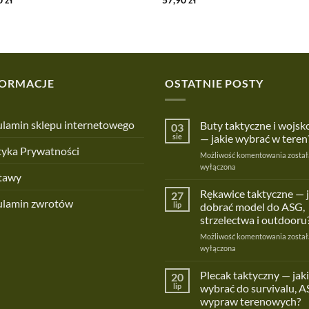
FORMACJE
OSTATNIE POSTY
lamin sklepu internetowego
Buty taktyczne i wojs
03
sie
— jakie wybrać w teren
tyka Prywatności
Buty
Możliwość komentowania
został
taktyc
wyłączona
tawy
i
wojsk
Rękawice taktyczne — 
27
ulamin zwrotów
—
lip
dobrać model do ASG,
jakie
strzelectwa i outdooru
wybra
Rękaw
Możliwość komentowania
w
został
taktyc
wyłączona
teren?
—
jak
Plecak taktyczny — jaki
20
dobra
lip
wybrać do survivalu, A
model
wypraw terenowych?
do