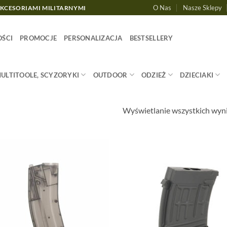
O Nas
Nasze Sklepy
AKCESORIAMI MILITARNYMI
ŚCI
PROMOCJE
PERSONALIZACJA
BESTSELLERY
MULTITOOLE, SCYZORYKI
OUTDOOR
ODZIEŻ
DZIECIAKI
Wyświetlanie wszystkich wyn