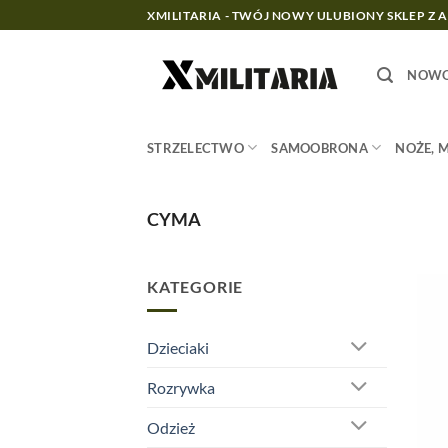
Przewiń
XMILITARIA - TWÓJ NOWY ULUBIONY SKLEP Z 
do
zawartości
NOWO
STRZELECTWO
SAMOOBRONA
NOŻE, 
CYMA
KATEGORIE
Dzieciaki
Rozrywka
Odzież