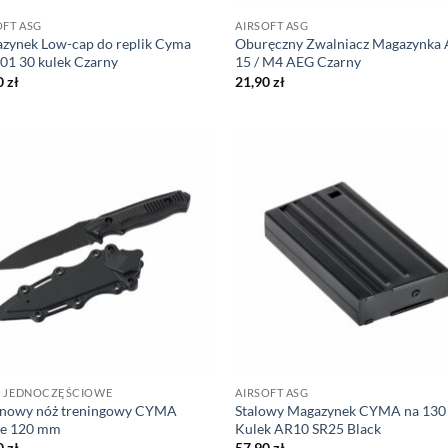
OFT ASG
AIRSOFT ASG
zynek Low-cap do replik Cyma
Oburęczny Zwalniacz Magazynka 
1 30 kulek Czarny
15 / M4 AEG Czarny
0
zł
21,90
zł
 JEDNOCZĘŚCIOWE
AIRSOFT ASG
nowy nóż treningowy CYMA
Stalowy Magazynek CYMA na 130
ze 120 mm
Kulek AR10 SR25 Black
0
zł
57,90
zł