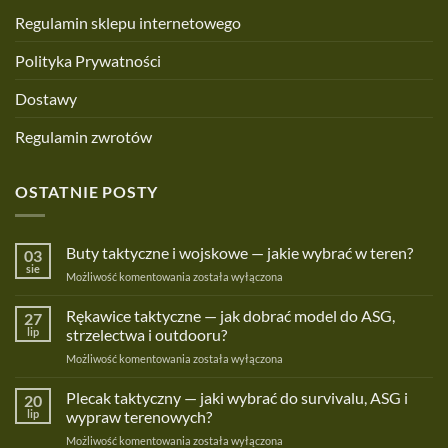
Regulamin sklepu internetowego
Polityka Prywatności
Dostawy
Regulamin zwrotów
OSTATNIE POSTY
Buty taktyczne i wojskowe — jakie wybrać w teren?
03
sie
Buty
Możliwość komentowania
została wyłączona
taktyczne
i
Rękawice taktyczne — jak dobrać model do ASG,
27
wojskowe
lip
strzelectwa i outdooru?
—
Rękawice
Możliwość komentowania
została wyłączona
jakie
taktyczne
wybrać
—
Plecak taktyczny — jaki wybrać do survivalu, ASG i
w
20
jak
teren?
lip
wypraw terenowych?
dobrać
Plecak
Możliwość komentowania
została wyłączona
model