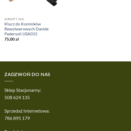
AIRSOFT ASG
Klucz do Kominków
Rewolwerowych Davide
Pedersoli USA015
75,00
zł
ZADZWOŃ DO NAS
Sklep Stacjonarny:
508 624 135
Sprzedaż Internetowa:
786 895 179