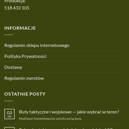
Produkcja:
518 433 105
INFORMACJE
Regulamin sklepu internetowego
Polityka Prywatności
Dostawy
Regulamin zwrotów
OSTATNIE POSTY
Buty taktyczne i wojskowe — jakie wybrać w teren?
03
sie
Buty
Możliwość komentowania
została wyłączona
taktyczne
i