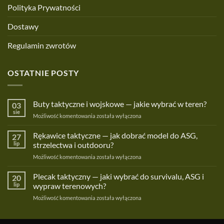
Polityka Prywatności
Dostawy
Regulamin zwrotów
OSTATNIE POSTY
Buty taktyczne i wojskowe — jakie wybrać w teren?
03
sie
Buty
Możliwość komentowania
została wyłączona
taktyczne
i
Rękawice taktyczne — jak dobrać model do ASG,
27
wojskowe
lip
strzelectwa i outdooru?
—
Rękawice
Możliwość komentowania
została wyłączona
jakie
taktyczne
wybrać
—
Plecak taktyczny — jaki wybrać do survivalu, ASG i
w
20
jak
teren?
lip
wypraw terenowych?
dobrać
Plecak
Możliwość komentowania
została wyłączona
model
taktyczny
do
—
ASG,
jaki