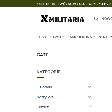
Przewiń
XMILITARIA - TWÓJ NOWY ULUBIONY SKLEP Z 
do
zawartości
NOWO
STRZELECTWO
SAMOOBRONA
NOŻE, 
GATE
KATEGORIE
Dzieciaki
Rozrywka
Odzież