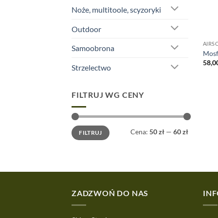
Noże, multitoole, scyzoryki
Outdoor
AIRS
Samoobrona
Mosf
58,0
Strzelectwo
FILTRUJ WG CENY
Cena
Cena
Cena:
50 zł
—
60 zł
FILTRUJ
min
max
ZADZWOŃ DO NAS
IN