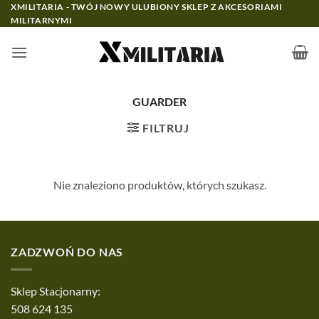
Przewiń
XMILITARIA - TWÓJ NOWY ULUBIONY SKLEP Z AKCESORIAMI
MILITARNYMI
do
zawartości
GUARDER
FILTRUJ
Nie znaleziono produktów, których szukasz.
ZADZWOŃ DO NAS
Sklep Stacjonarny:
508 624 135