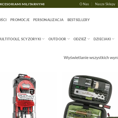
O Nas
Nasze Sklepy
AKCESORIAMI MILITARNYMI
ŚCI
PROMOCJE
PERSONALIZACJA
BESTSELLERY
MULTITOOLE, SCYZORYKI
OUTDOOR
ODZIEŻ
DZIECIAKI
Wyświetlanie wszystkich wyn