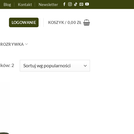
Blog
Kontakt
Newsletter
LOGOWANIE
KOSZYK /
0,00
ZŁ
ROZRYWKA
Posortowane
ików: 2
według
popularności