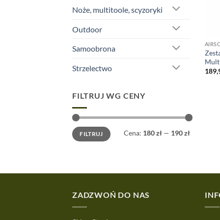
Noże, multitoole, scyzoryki
Outdoor
AIRS
Samoobrona
Zest
Mult
Strzelectwo
189,
FILTRUJ WG CENY
Cena
Cena
Cena:
180 zł
—
190 zł
FILTRUJ
min
max
ZADZWOŃ DO NAS
IN