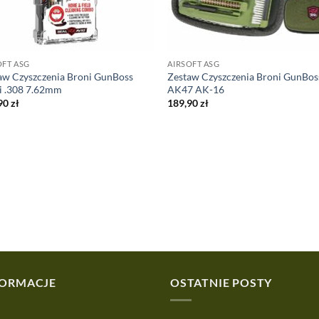
OFT ASG
AIRSOFT ASG
aw Czyszczenia Broni GunBoss
Zestaw Czyszczenia Broni GunBos
i .308 7.62mm
AK47 AK-16
90
zł
189,90
zł
FORMACJE
OSTATNIE POSTY