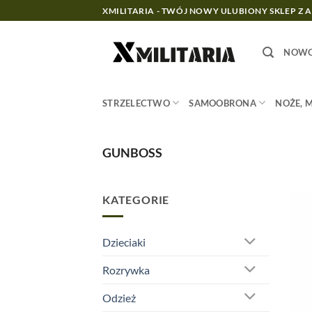
Przewiń
XMILITARIA - TWÓJ NOWY ULUBIONY SKLEP Z 
do
zawartości
NOWO
STRZELECTWO
SAMOOBRONA
NOŻE, 
GUNBOSS
KATEGORIE
Dzieciaki
Rozrywka
Odzież