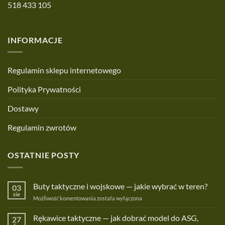
518 433 105
INFORMACJE
Regulamin sklepu internetowego
Polityka Prywatności
Dostawy
Regulamin zwrotów
OSTATNIE POSTY
Buty taktyczne i wojskowe — jakie wybrać w teren?
03
sie
Buty
Możliwość komentowania
została wyłączona
taktyczne
i
Rękawice taktyczne — jak dobrać model do ASG,
27
wojskowe