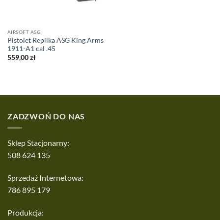
AIRSOFT ASG
Pistolet Replika ASG King Arms
1911-A1 cal .45
559,00
zł
ZADZWOŃ DO NAS
Sklep Stacjonarny:
508 624 135
Sprzedaż Internetowa:
786 895 179
Produkcja: