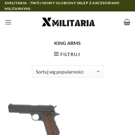
Przewiń
XMILITARIA - TWÓJ NOWY ULUBIONY SKLEP Z AKCESORIAMI
MILITARNYMI
do
zawartości
KING ARMS
FILTRUJ