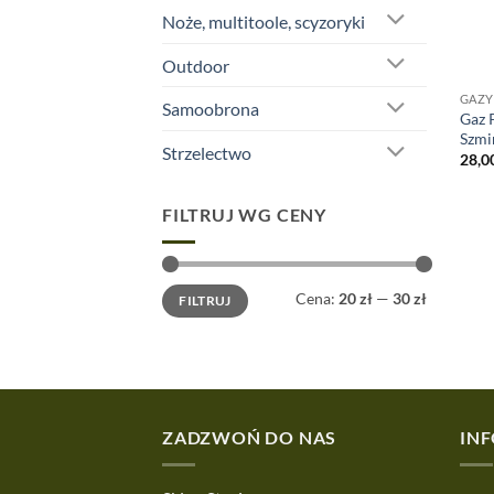
Noże, multitoole, scyzoryki
Outdoor
GAZY
Samoobrona
Gaz 
Szmi
Strzelectwo
28,0
FILTRUJ WG CENY
Cena
Cena
Cena:
20 zł
—
30 zł
FILTRUJ
min
max
ZADZWOŃ DO NAS
IN