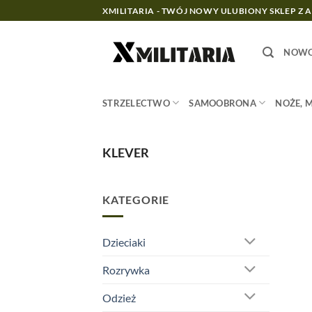
Przewiń
XMILITARIA - TWÓJ NOWY ULUBIONY SKLEP Z 
do
zawartości
NOWO
STRZELECTWO
SAMOOBRONA
NOŻE, 
KLEVER
KATEGORIE
Dzieciaki
Rozrywka
Odzież