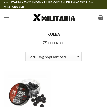
Przewiń
XMILITARIA - TWÓJ NOWY ULUBIONY SKLEP Z AKCESORIAMI
MILITARNYMI
do
zawartości
KOLBA
FILTRUJ