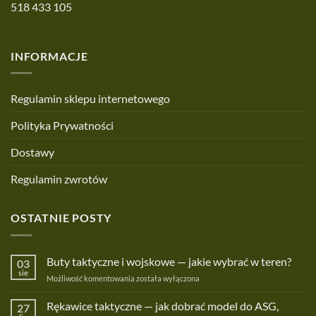
518 433 105
INFORMACJE
Regulamin sklepu internetowego
Polityka Prywatności
Dostawy
Regulamin zwrotów
OSTATNIE POSTY
Buty taktyczne i wojskowe — jakie wybrać w teren?
03
sie
Buty
Możliwość komentowania
została wyłączona
taktyczne
i
Rękawice taktyczne — jak dobrać model do ASG,
27
wojskowe