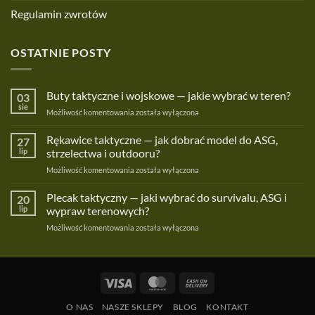
Regulamin zwrotów
OSTATNIE POSTY
Buty taktyczne i wojskowe — jakie wybrać w teren?
03
sie
Buty
Możliwość komentowania
została wyłączona
taktyczne
i
Rękawice taktyczne — jak dobrać model do ASG,
27
wojskowe
lip
strzelectwa i outdooru?
—
Rękawice
Możliwość komentowania
została wyłączona
jakie
taktyczne
wybrać
—
Plecak taktyczny — jaki wybrać do survivalu, ASG i
w
20
jak
teren?
lip
wypraw terenowych?
dobrać
Plecak
Możliwość komentowania
została wyłączona
model
taktyczny
do
—
ASG,
jaki
strzelectwa
wybrać
i
Visa
MasterCard
Cash
do
outdooru?
On
survivalu,
O NAS
NASZE SKLEPY
BLOG
KONTAKT
ASG
Delivery