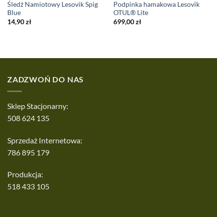
Śledź Namiotowy Lesovik Spig
Podpinka hamakowa Lesovik
Blue
OTUL® Lite
14,90
zł
699,00
zł
ZADZWOŃ DO NAS
Sklep Stacjonarny:
508 624 135
Sprzedaż Internetowa:
786 895 179
Produkcja:
518 433 105