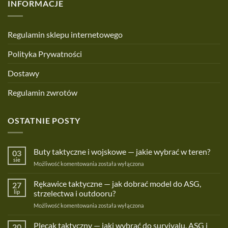
INFORMACJE
Regulamin sklepu internetowego
Polityka Prywatności
Dostawy
Regulamin zwrotów
OSTATNIE POSTY
Buty taktyczne i wojskowe — jakie wybrać w teren?
03
sie
Buty
Możliwość komentowania
została wyłączona
taktyczne
i
Rękawice taktyczne — jak dobrać model do ASG,
27
wojskowe
lip
strzelectwa i outdooru?
—
Rękawice
Możliwość komentowania
została wyłączona
jakie
taktyczne
wybrać
—
Plecak taktyczny — jaki wybrać do survivalu, ASG i
w
20