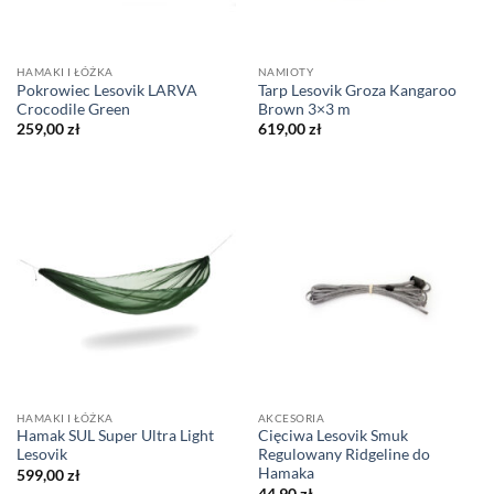
HAMAKI I ŁÓŻKA
NAMIOTY
Pokrowiec Lesovik LARVA
Tarp Lesovik Groza Kangaroo
Crocodile Green
Brown 3×3 m
259,00
zł
619,00
zł
HAMAKI I ŁÓŻKA
AKCESORIA
Hamak SUL Super Ultra Light
Cięciwa Lesovik Smuk
Lesovik
Regulowany Ridgeline do
Hamaka
599,00
zł
44,90
zł