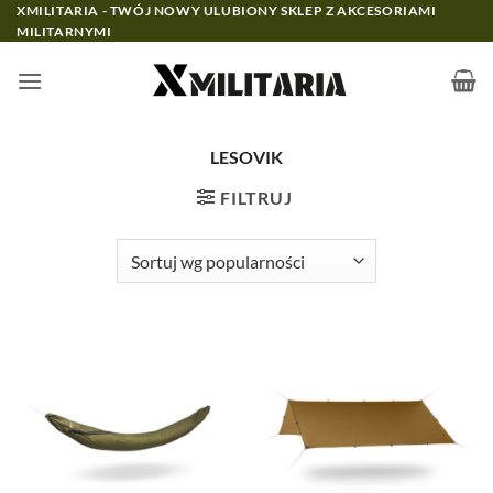
Przewiń
XMILITARIA - TWÓJ NOWY ULUBIONY SKLEP Z AKCESORIAMI
MILITARNYMI
do
zawartości
LESOVIK
FILTRUJ