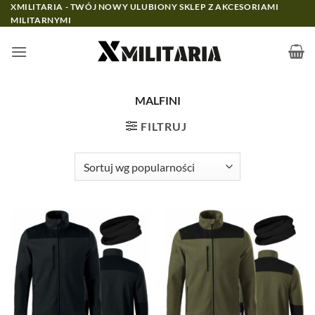
Przewiń
XMILITARIA - TWÓJ NOWY ULUBIONY SKLEP Z AKCESORIAMI
MILITARNYMI
do
zawartości
MALFINI
FILTRUJ