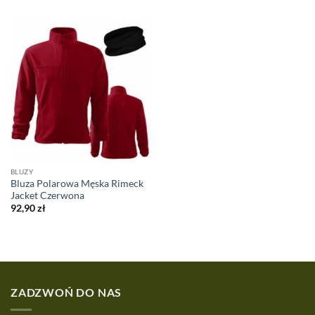
BLUZY
Bluza Polarowa Męska Rimeck
Jacket Czerwona
92,90
zł
ZADZWOŃ DO NAS