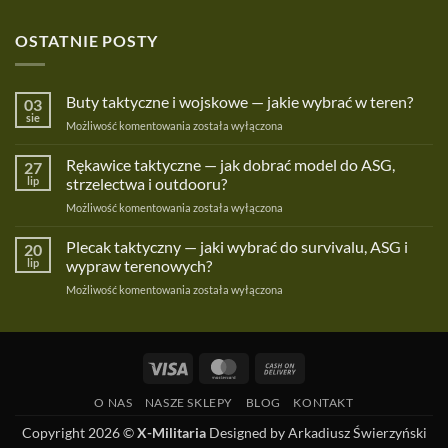
OSTATNIE POSTY
Buty taktyczne i wojskowe — jakie wybrać w teren?
03
sie
Buty
Możliwość komentowania
została wyłączona
taktyczne
i
Rękawice taktyczne — jak dobrać model do ASG,
27
wojskowe
lip
strzelectwa i outdooru?
—
Rękawice
Możliwość komentowania
została wyłączona
jakie
taktyczne
wybrać
—
Plecak taktyczny — jaki wybrać do survivalu, ASG i
w
20
jak
teren?
lip
wypraw terenowych?
dobrać
Plecak
Możliwość komentowania
została wyłączona
model
taktyczny
do
—
ASG,
jaki
strzelectwa
wybrać
i
Visa
MasterCard
Cash
do
outdooru?
On
survivalu,
O NAS
NASZE SKLEPY
BLOG
KONTAKT
ASG
Delivery
i
Copyright 2026 ©
X-Militaria
Designed by Arkadiusz Świerzyński
wypraw