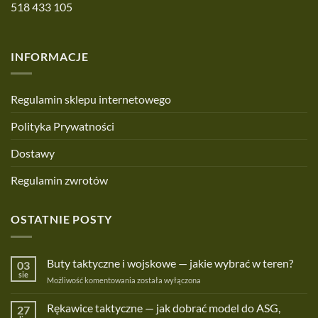
518 433 105
INFORMACJE
Regulamin sklepu internetowego
Polityka Prywatności
Dostawy
Regulamin zwrotów
OSTATNIE POSTY
Buty taktyczne i wojskowe — jakie wybrać w teren?
03
sie
Buty
Możliwość komentowania
została wyłączona
taktyczne
i
Rękawice taktyczne — jak dobrać model do ASG,
27
wojskowe