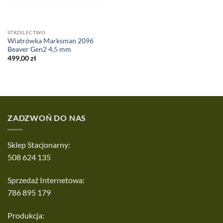
STRZELECTWO
Wiatrówka Marksman 2096
Beaver Gen2 4,5 mm
499,00
zł
ZADZWOŃ DO NAS
Sklep Stacjonarny:
508 624 135
Sprzedaż Internetowa:
786 895 179
Produkcja: