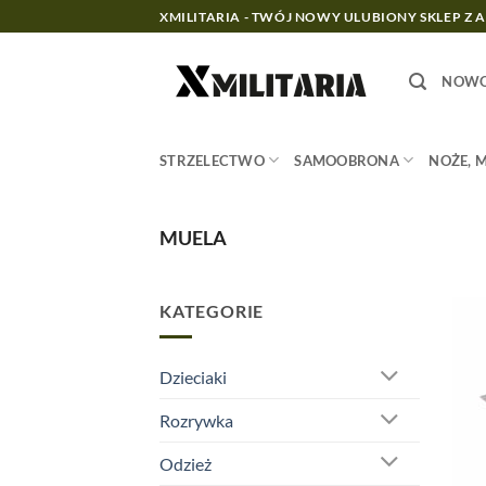
Przewiń
XMILITARIA - TWÓJ NOWY ULUBIONY SKLEP Z 
do
zawartości
NOWO
STRZELECTWO
SAMOOBRONA
NOŻE, 
MUELA
KATEGORIE
Dzieciaki
Rozrywka
Odzież