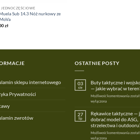
 JEDNOCZĘŚCIOWE
Muela Sub 14.3 Nóż nurkowy ze
i MoVa
00
zł
FORMACJE
OSTATNIE POSTY
lamin sklepu internetowego
Buty taktyczne i wojs
03
sie
— jakie wybrać w teren
tyka Prywatności
Buty
Możliwość komentowania
został
taktyc
wyłączona
tawy
i
wojsk
Rękawice taktyczne — 
27
ulamin zwrotów
—
lip
dobrać model do ASG,
jakie
strzelectwa i outdooru
wybra
Rękaw
Możliwość komentowania
w
został
taktyc
wyłączona
teren?