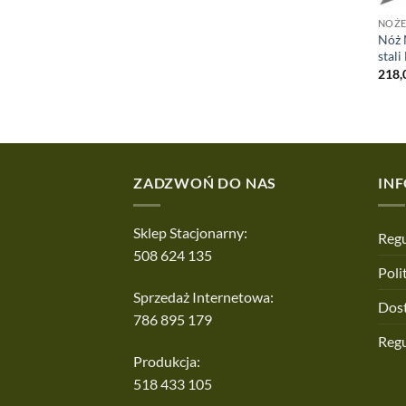
NOŻE
Nóż 
stal
218,
ZADZWOŃ DO NAS
IN
Sklep Stacjonarny:
Regu
508 624 135
Poli
Sprzedaż Internetowa:
Dos
786 895 179
Reg
Produkcja:
518 433 105