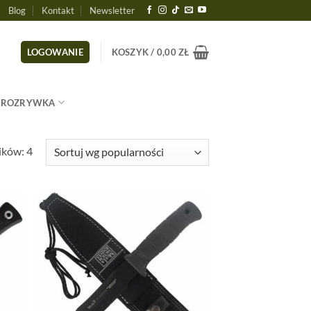
Blog
Kontakt
Newsletter
LOGOWANIE
KOSZYK /
0,00
ZŁ
ROZRYWKA
Posortowane
ików: 4
według
popularności