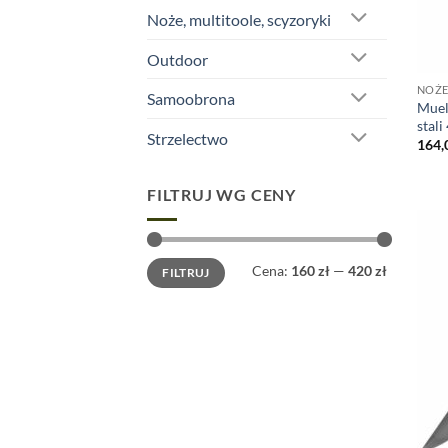
Noże, multitoole, scyzoryki
Outdoor
NOŻE
Samoobrona
Muel
stal
Strzelectwo
164,
FILTRUJ WG CENY
Cena
Cena
Cena:
160 zł
—
420 zł
FILTRUJ
min
max