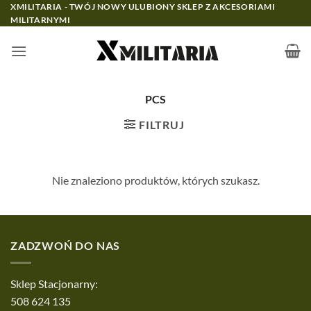
Przewiń
XMILITARIA - TWÓJ NOWY ULUBIONY SKLEP Z AKCESORIAMI
MILITARNYMI
do
zawartości
PCS
FILTRUJ
Nie znaleziono produktów, których szukasz.
ZADZWOŃ DO NAS
Sklep Stacjonarny:
508 624 135