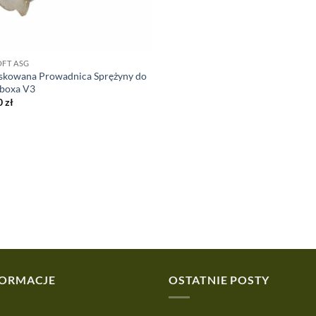
OFT ASG
skowana Prowadnica Sprężyny do
boxa V3
0
zł
FORMACJE
OSTATNIE POSTY