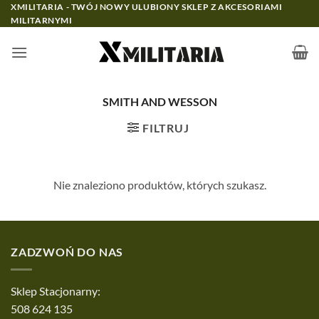
Przewiń
XMILITARIA - TWÓJ NOWY ULUBIONY SKLEP Z AKCESORIAMI
MILITARNYMI
do
zawartości
SMITH AND WESSON
FILTRUJ
Nie znaleziono produktów, których szukasz.
ZADZWOŃ DO NAS
Sklep Stacjonarny:
508 624 135