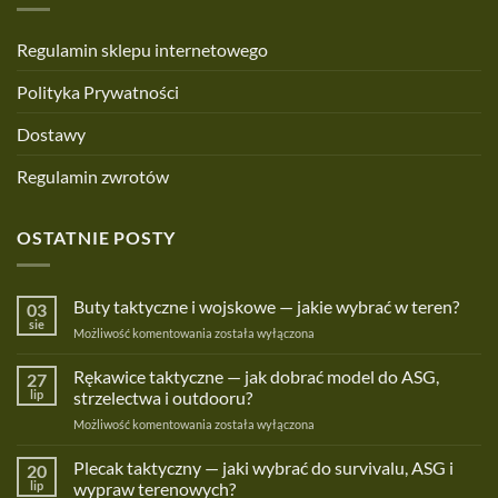
Regulamin sklepu internetowego
Polityka Prywatności
Dostawy
Regulamin zwrotów
OSTATNIE POSTY
Buty taktyczne i wojskowe — jakie wybrać w teren?
03
sie
Buty
Możliwość komentowania
została wyłączona
taktyczne
i
Rękawice taktyczne — jak dobrać model do ASG,
27
wojskowe
lip
strzelectwa i outdooru?
—
Rękawice
Możliwość komentowania
została wyłączona
jakie
taktyczne
wybrać
—
Plecak taktyczny — jaki wybrać do survivalu, ASG i
w
20
jak
teren?
lip
wypraw terenowych?