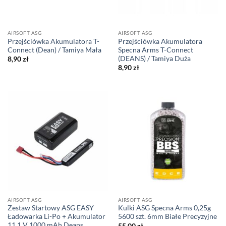
AIRSOFT ASG
AIRSOFT ASG
Przejściówka Akumulatora T-
Przejściówka Akumulatora
Connect (Dean) / Tamiya Mała
Specna Arms T-Connect
(DEANS) / Tamiya Duża
8,90
zł
8,90
zł
AIRSOFT ASG
AIRSOFT ASG
Zestaw Startowy ASG EASY
Kulki ASG Specna Arms 0,25g
Ładowarka Li-Po + Akumulator
5600 szt. 6mm Białe Precyzyjne
11,1 V 1000 mAh Deans
55,00
zł