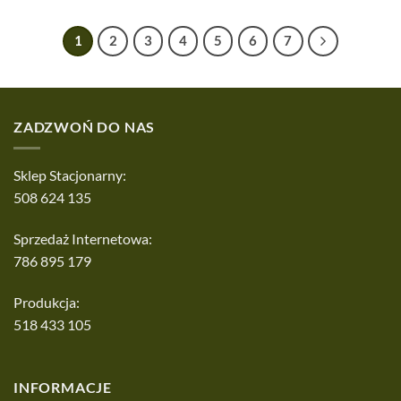
1
2
3
4
5
6
7
ZADZWOŃ DO NAS
Sklep Stacjonarny:
508 624 135
Sprzedaż Internetowa:
786 895 179
Produkcja:
518 433 105
INFORMACJE