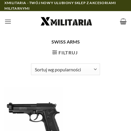
Przewiń
XMILITARIA - TWÓJ NOWY ULUBIONY SKLEP Z AKCESORIAMI
MILITARNYMI
do
zawartości
SWISS ARMS
FILTRUJ