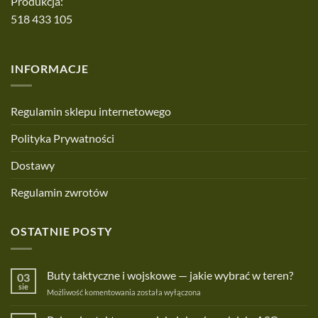
Produkcja:
518 433 105
INFORMACJE
Regulamin sklepu internetowego
Polityka Prywatności
Dostawy
Regulamin zwrotów
OSTATNIE POSTY
Buty taktyczne i wojskowe — jakie wybrać w teren?
03
sie
Buty
Możliwość komentowania
została wyłączona
taktyczne
i