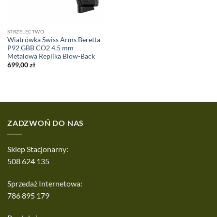
STRZELECTWO
Wiatrówka Swiss Arms Beretta
P92 GBB CO2 4,5 mm
Metalowa Replika Blow-Back
699,00
zł
ZADZWOŃ DO NAS
Sklep Stacjonarny:
508 624 135
Sprzedaż Internetowa:
786 895 179