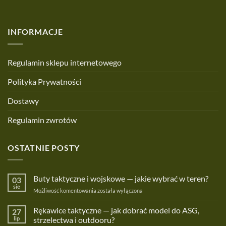
INFORMACJE
Regulamin sklepu internetowego
Polityka Prywatności
Dostawy
Regulamin zwrotów
OSTATNIE POSTY
Buty taktyczne i wojskowe — jakie wybrać w teren?
03
sie
Buty
Możliwość komentowania
została wyłączona
taktyczne
i
Rękawice taktyczne — jak dobrać model do ASG,
27
wojskowe
lip
strzelectwa i outdooru?
—