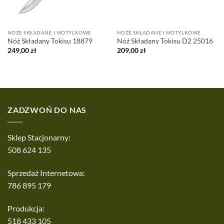
NOŻE SKŁADANE I MOTYLKOWE
NOŻE SKŁADANE I MOTYLKOWE
Nóż Składany Tokisu 18879
Nóż Składany Tokisu D2 25016
249,00
zł
209,00
zł
ZADZWOŃ DO NAS
Sklep Stacjonarny:
508 624 135
Sprzedaż Internetowa:
786 895 179
Produkcja:
518 433 105