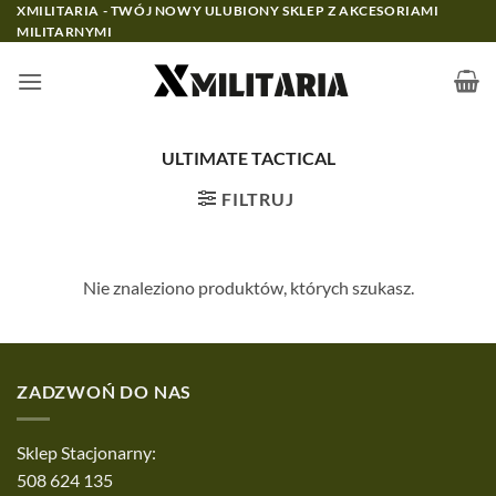
Przewiń
XMILITARIA - TWÓJ NOWY ULUBIONY SKLEP Z AKCESORIAMI
MILITARNYMI
do
zawartości
ULTIMATE TACTICAL
FILTRUJ
Nie znaleziono produktów, których szukasz.
ZADZWOŃ DO NAS
Sklep Stacjonarny:
508 624 135