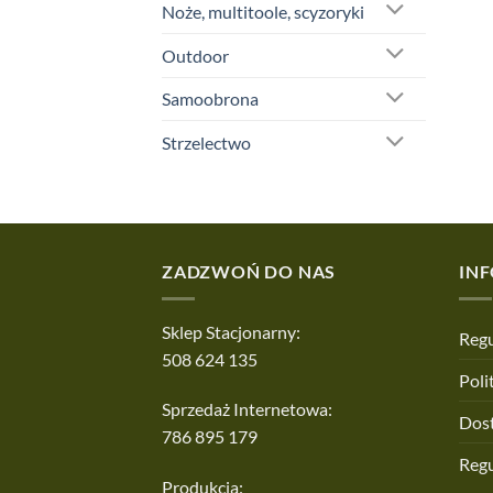
Noże, multitoole, scyzoryki
Outdoor
Samoobrona
Strzelectwo
ZADZWOŃ DO NAS
IN
Sklep Stacjonarny:
Regu
508 624 135
Poli
Sprzedaż Internetowa:
Dos
786 895 179
Reg
Produkcja: