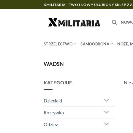
Przewiń
XMILITARIA - TWÓJ NOWY ULUBIONY SKLEP Z 
do
zawartości
NOWO
STRZELECTWO
SAMOOBRONA
NOŻE, 
WADSN
KATEGORIE
Nie 
Dzieciaki
Rozrywka
Odzież