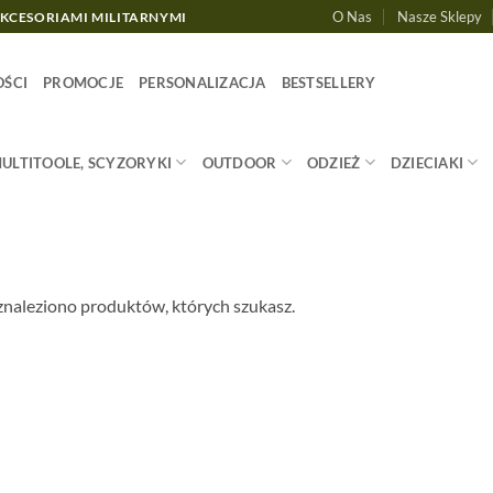
O Nas
Nasze Sklepy
AKCESORIAMI MILITARNYMI
ŚCI
PROMOCJE
PERSONALIZACJA
BESTSELLERY
MULTITOOLE, SCYZORYKI
OUTDOOR
ODZIEŻ
DZIECIAKI
znaleziono produktów, których szukasz.