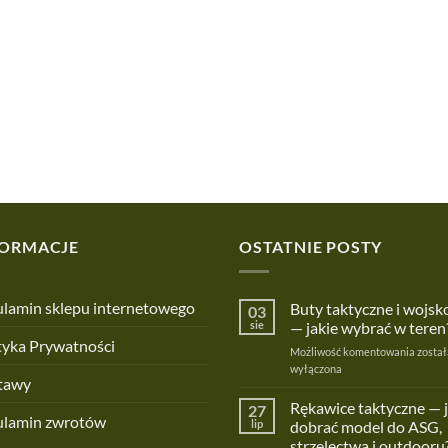
FORMACJE
OSTATNIE POSTY
lamin sklepu internetowego
Buty taktyczne i wojs
03
sie
— jakie wybrać w teren
tyka Prywatności
Buty
Możliwość komentowania
został
taktyc
wyłączona
tawy
i
wojsk
Rękawice taktyczne — 
27
ulamin zwrotów
—
lip
dobrać model do ASG,
jakie
strzelectwa i outdooru