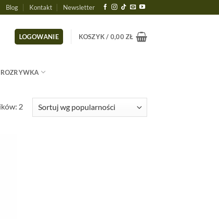
Blog
Kontakt
Newsletter
LOGOWANIE
KOSZYK /
0,00
ZŁ
ROZRYWKA
Posortowane
ików: 2
według
popularności