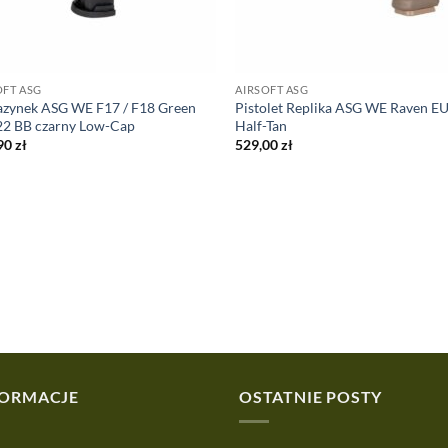
OFT ASG
AIRSOFT ASG
zynek ASG WE F17 / F18 Green
Pistolet Replika ASG WE Raven E
22 BB czarny Low-Cap
Half-Tan
90
zł
529,00
zł
FORMACJE
OSTATNIE POSTY