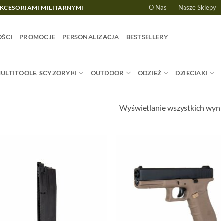
O Nas
Nasze Sklepy
AKCESORIAMI MILITARNYMI
ŚCI
PROMOCJE
PERSONALIZACJA
BESTSELLERY
MULTITOOLE, SCYZORYKI
OUTDOOR
ODZIEŻ
DZIECIAKI
Wyświetlanie wszystkich wyn