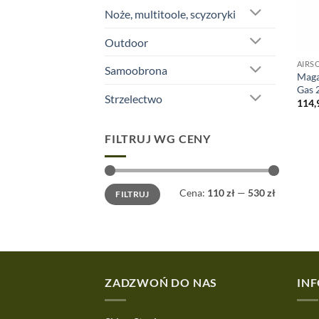
Noże, multitoole, scyzoryki
Outdoor
AIRS
Samoobrona
Maga
Gas 
Strzelectwo
114,
FILTRUJ WG CENY
Cena
Cena
Cena:
110 zł
—
530 zł
FILTRUJ
min
max
ZADZWOŃ DO NAS
IN