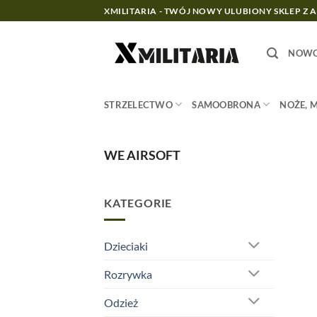
Przewiń
XMILITARIA - TWÓJ NOWY ULUBIONY SKLEP Z 
do
zawartości
NOWO
STRZELECTWO
SAMOOBRONA
NOŻE, 
WE AIRSOFT
KATEGORIE
Dzieciaki
Rozrywka
Odzież