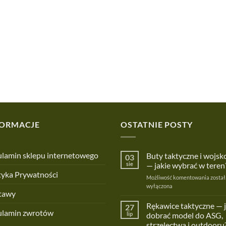
FORMACJE
OSTATNIE POSTY
lamin sklepu internetowego
Buty taktyczne i wojs
03
sie
— jakie wybrać w teren
tyka Prywatności
Buty
Możliwość komentowania
został
taktyc
wyłączona
tawy
i
wojsk
Rękawice taktyczne — 
27
ulamin zwrotów
—
lip
dobrać model do ASG,
jakie
strzelectwa i outdooru