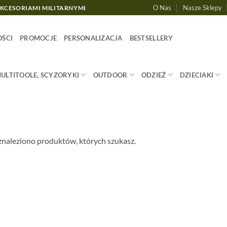
O Nas
Nasze Sklepy
AKCESORIAMI MILITARNYMI
ŚCI
PROMOCJE
PERSONALIZACJA
BESTSELLERY
MULTITOOLE, SCYZORYKI
OUTDOOR
ODZIEŻ
DZIECIAKI
znaleziono produktów, których szukasz.