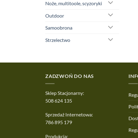
Noże, multitoole, scyzoryki
Outdoor
Samoobrona
Strzelectwo
ZADZWOŃ DO NAS
IN
Sklep Stacjonarny:
Regu
508 624 135
Poli
Sprzedaż Internetowa:
Dos
786 895 179
Reg
Produkcja: