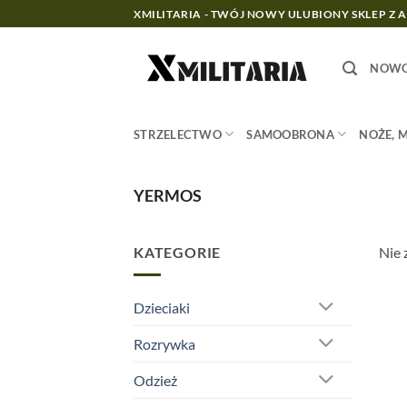
Przewiń
XMILITARIA - TWÓJ NOWY ULUBIONY SKLEP Z 
do
zawartości
NOWO
STRZELECTWO
SAMOOBRONA
NOŻE, 
YERMOS
KATEGORIE
Nie 
Dzieciaki
Rozrywka
Odzież