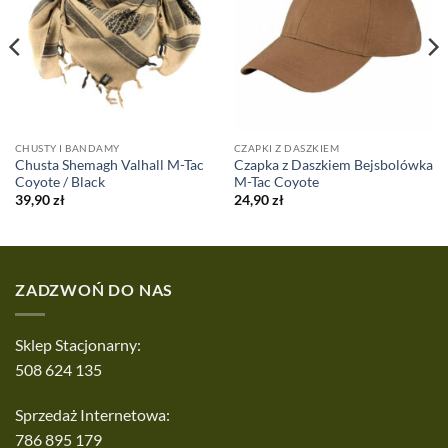
CHUSTY I BANDAMY
CZAPKI Z DASZKIEM
Chusta Shemagh Valhall M-Tac
Czapka z Daszkiem Bejsbolówka
Coyote / Black
M-Tac Coyote
39,90
zł
24,90
zł
ZADZWOŃ DO NAS
Sklep Stacjonarny:
508 624 135
Sprzedaż Internetowa:
786 895 179