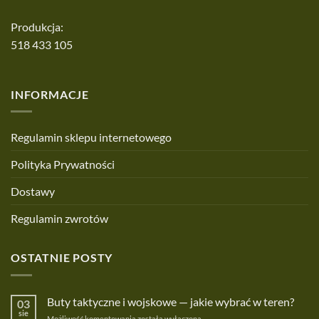
Produkcja:
518 433 105
INFORMACJE
Regulamin sklepu internetowego
Polityka Prywatności
Dostawy
Regulamin zwrotów
OSTATNIE POSTY
Buty taktyczne i wojskowe — jakie wybrać w teren?
03
sie
Buty
Możliwość komentowania
została wyłączona