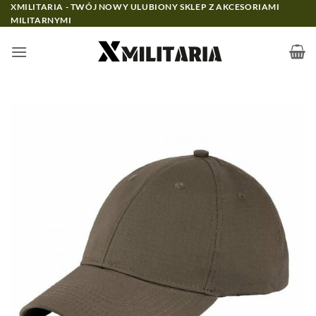
Przewiń
XMILITARIA - TWÓJ NOWY ULUBIONY SKLEP Z AKCESORIAMI
MILITARNYMI
do
zawartości