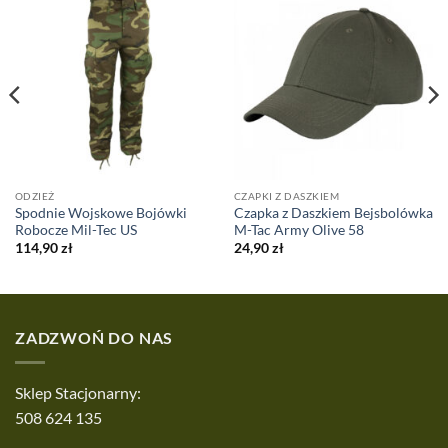
ODZIEŻ
CZAPKI Z DASZKIEM
Spodnie Wojskowe Bojówki
Czapka z Daszkiem Bejsbolówka
Robocze Mil-Tec US
M-Tac Army Olive 58
114,90
zł
24,90
zł
ZADZWOŃ DO NAS
Sklep Stacjonarny:
508 624 135