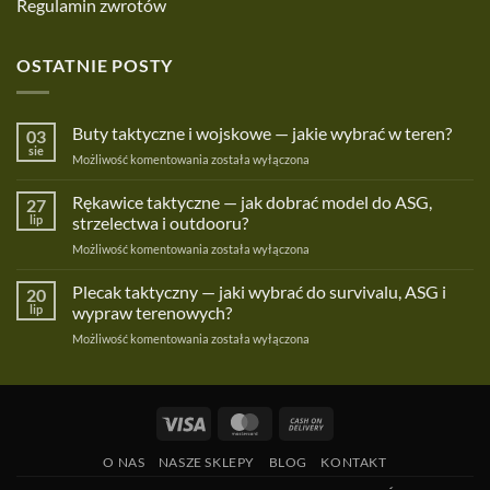
Regulamin zwrotów
OSTATNIE POSTY
Buty taktyczne i wojskowe — jakie wybrać w teren?
03
sie
Buty
Możliwość komentowania
została wyłączona
taktyczne
i
Rękawice taktyczne — jak dobrać model do ASG,
27
wojskowe
lip
strzelectwa i outdooru?
—
Rękawice
Możliwość komentowania
została wyłączona
jakie
taktyczne
wybrać
—
Plecak taktyczny — jaki wybrać do survivalu, ASG i
w
20
jak
teren?
lip
wypraw terenowych?
dobrać
Plecak
Możliwość komentowania
została wyłączona
model
taktyczny
do
—
ASG,
jaki
strzelectwa
wybrać
i
Visa
MasterCard
Cash
do
outdooru?
On
survivalu,
O NAS
NASZE SKLEPY
BLOG
KONTAKT
ASG
Delivery
i