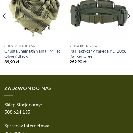
CHUSTY I BANDAMY
KLASA POLICYJNA
Chusta Shemagh Valhall M-Tac
Pas Taktyczny Yakeda YD-2088
Olive / Black
Ranger Green
39,90
zł
269,90
zł
ZADZWOŃ DO NAS
Sklep Stacjonarny:
508 624 135
Sprzedaż Internetowa:
786 895 179