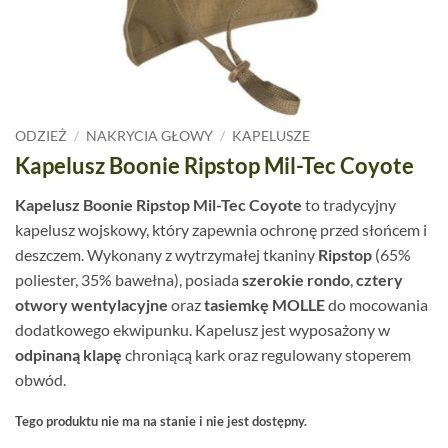
ODZIEŻ
/
NAKRYCIA GŁOWY
/
KAPELUSZE
Kapelusz Boonie Ripstop Mil-Tec Coyote
Kapelusz Boonie Ripstop Mil-Tec Coyote
to tradycyjny
kapelusz wojskowy, który zapewnia ochronę przed słońcem i
deszczem. Wykonany z wytrzymałej tkaniny
Ripstop
(65%
poliester, 35% bawełna), posiada
szerokie rondo
,
cztery
otwory wentylacyjne
oraz
tasiemkę MOLLE
do mocowania
dodatkowego ekwipunku. Kapelusz jest wyposażony w
odpinaną klapę
chroniącą kark oraz regulowany stoperem
obwód.
Tego produktu nie ma na stanie i nie jest dostępny.