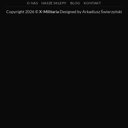
O NAS
NASZE SKLEPY
BLOG
KONTAKT
ASG
Delivery
i
Copyright 2026 ©
X-Militaria
Designed by Arkadiusz Świerzyński
wypraw
terenowych?