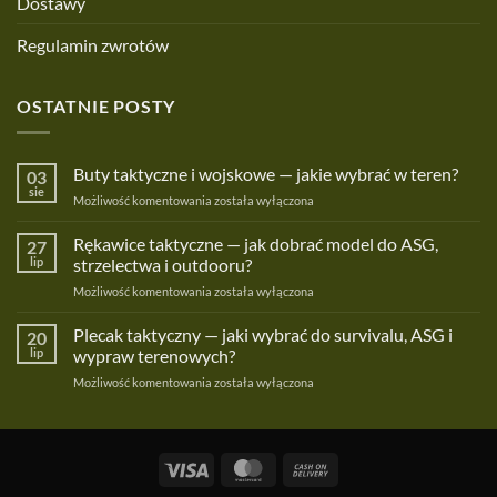
Dostawy
Regulamin zwrotów
OSTATNIE POSTY
Buty taktyczne i wojskowe — jakie wybrać w teren?
03
sie
Buty
Możliwość komentowania
została wyłączona
taktyczne
i
Rękawice taktyczne — jak dobrać model do ASG,
27
wojskowe
lip
strzelectwa i outdooru?
—
Rękawice
Możliwość komentowania
została wyłączona
jakie
taktyczne
wybrać
—
Plecak taktyczny — jaki wybrać do survivalu, ASG i
w
20
jak
teren?
lip
wypraw terenowych?
dobrać
Plecak
Możliwość komentowania
została wyłączona
model
taktyczny
do
—
ASG,
jaki
strzelectwa
wybrać
i
Visa
MasterCard
Cash
do
outdooru?
On
survivalu,