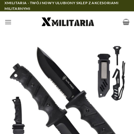
Przewiń
XMILITARIA - TWÓJ NOWY ULUBIONY SKLEP Z AKCESORIAMI
MILITARNYMI
do
zawartości