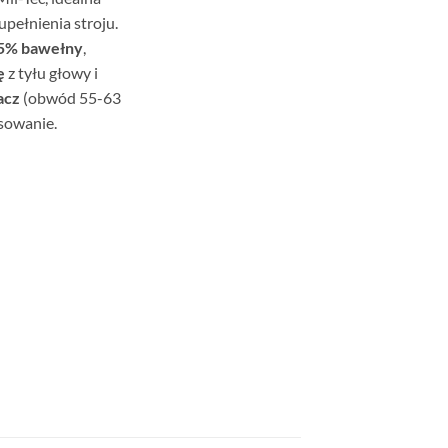
pełnienia stroju.
35% bawełny
,
ę
z tyłu głowy i
acz
(obwód 55-63
sowanie.