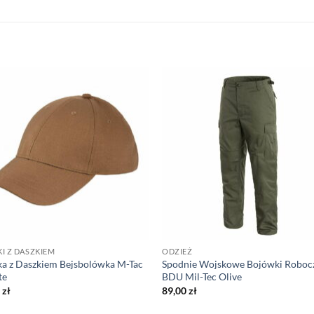
I Z DASZKIEM
ODZIEŻ
a z Daszkiem Bejsbolówka M-Tac
Spodnie Wojskowe Bojówki Roboc
te
BDU Mil-Tec Olive
0
zł
89,00
zł