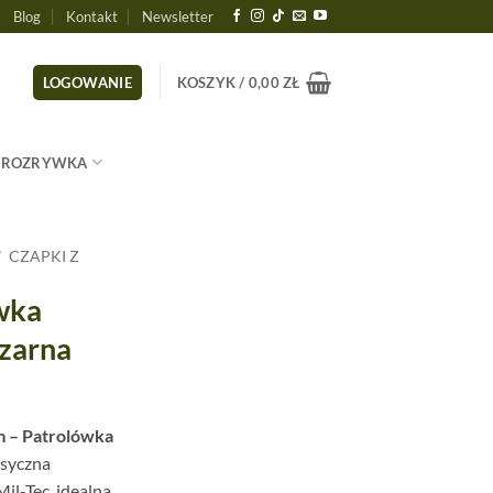
Blog
Kontakt
Newsletter
LOGOWANIE
KOSZYK /
0,00
ZŁ
ROZRYWKA
/
CZAPKI Z
wka
Czarna
m – Patrolówka
asyczna
il-Tec, idealna