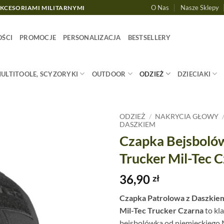
O Nas
Nasze Sklepy
AKCESORIAMI MILITARNYMI
ŚCI
PROMOCJE
PERSONALIZACJA
BESTSELLERY
MULTITOOLE, SCYZORYKI
OUTDOOR
ODZIEŻ
DZIECIAKI
ODZIEŻ
/
NAKRYCIA GŁOWY
DASZKIEM
Czapka Bejsboló
Trucker Mil-Tec 
36,90
zł
Czapka Patrolowa z Daszkie
Mil-Tec Trucker Czarna
to kl
bejsbolówka od niemieckiego M