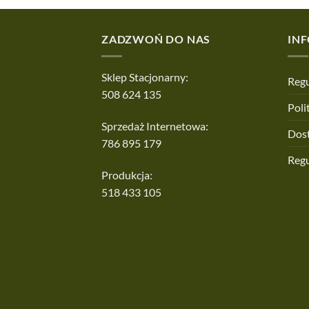
ZADZWOŃ DO NAS
IN
Sklep Stacjonarny:
Regu
508 624 135
Poli
Sprzedaż Internetowa:
Dos
786 895 179
Reg
Produkcja:
518 433 105