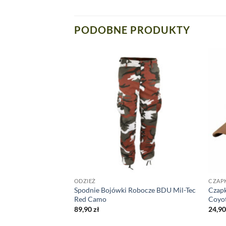
PODOBNE PRODUKTY
NE
ODZIEŻ
CZAPK
a Plate Carrier
Spodnie Bojówki Robocze BDU Mil-Tec
Czapk
Red Camo
Coyo
89,90
zł
24,9