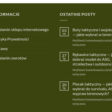
FORMACJE
OSTATNIE POSTY
lamin sklepu internetowego
Buty taktyczne i wojs
03
sie
— jakie wybrać w teren
tyka Prywatności
Buty
Możliwość komentowania
został
taktyc
wyłączona
tawy
i
wojsk
Rękawice taktyczne — 
27
ulamin zwrotów
—
lip
dobrać model do ASG,
jakie
strzelectwa i outdooru
wybra
Rękaw
Możliwość komentowania
w
został
taktyc
wyłączona
teren?
—
jak
Plecak taktyczny — jaki
20
dobra
lip
wybrać do survivalu, A
model
wypraw terenowych?
do
Pleca
Możliwość komentowania
ASG,
został
taktyc
wyłączona
strzel
—
i
jaki