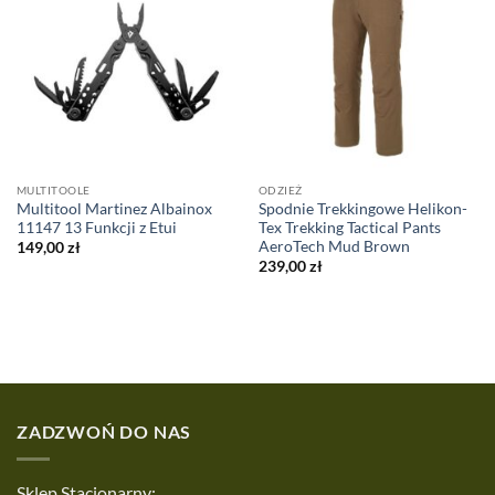
MULTITOOLE
ODZIEŻ
Multitool Martinez Albainox
Spodnie Trekkingowe Helikon-
11147 13 Funkcji z Etui
Tex Trekking Tactical Pants
AeroTech Mud Brown
149,00
zł
239,00
zł
ZADZWOŃ DO NAS
Sklep Stacjonarny: