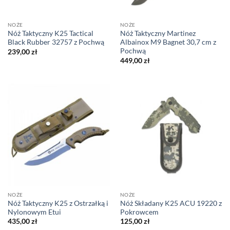
NOŻE
NOŻE
Nóż Taktyczny K25 Tactical
Nóż Taktyczny Martinez
Black Rubber 32757 z Pochwą
Albainox M9 Bagnet 30,7 cm z
Pochwą
239,00
zł
449,00
zł
NOŻE
NOŻE
Nóż Taktyczny K25 z Ostrzałką i
Nóż Składany K25 ACU 19220 z
Nylonowym Etui
Pokrowcem
435,00
zł
125,00
zł