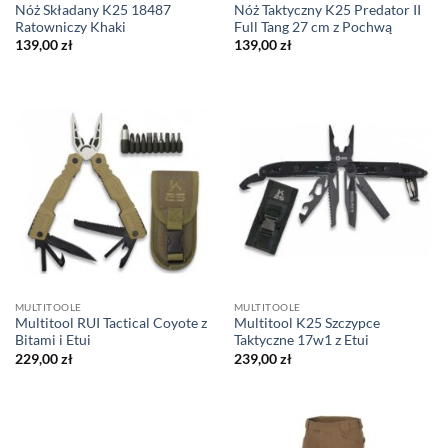
Nóż Składany K25 18487
Nóż Taktyczny K25 Predator II
Ratowniczy Khaki
Full Tang 27 cm z Pochwą
139,00
zł
139,00
zł
MULTITOOLE
MULTITOOLE
Multitool RUI Tactical Coyote z
Multitool K25 Szczypce
Bitami i Etui
Taktyczne 17w1 z Etui
229,00
zł
239,00
zł