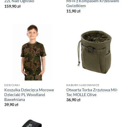
22L Nad Ognisko
MFH z Kompasem Krzesiwem
Gwizdkiem
159,90
zł
11,90
zł
DZIECIAKI
KABURY I ŁADOWNICE
Koszulka Dziecięca Morowe
Otwarta Torba Zrzutowa Mil-
Dzieciaki PL Woodland
Tec MOLLE Olive
Bawełniana
36,90
zł
39,90
zł