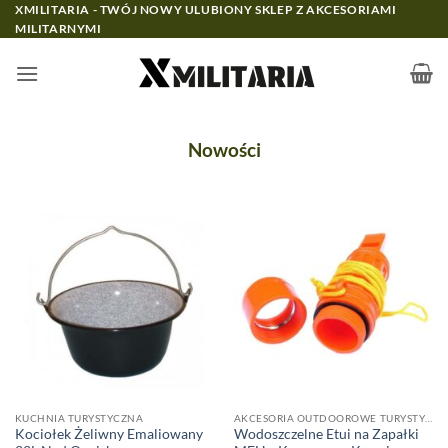
Przewiń
XMILITARIA - TWÓJ NOWY ULUBIONY SKLEP Z AKCESORIAMI
MILITARNYMI
do
zawartości
Nowości
KUCHNIA TURYSTYCZNA
AKCESORIA OUTDOOROWE TURYSTYCZNE
Kociołek Żeliwny Emaliowany
Wodoszczelne Etui na Zapałki