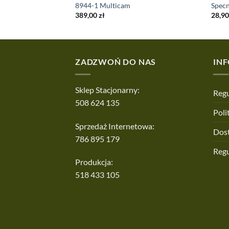
8944-1 Multicam
Spec
389,00
zł
28,9
ZADZWOŃ DO NAS
IN
Sklep Stacjonarny:
Regu
508 624 135
Poli
Sprzedaż Internetowa:
Dos
786 895 179
Reg
Produkcja:
518 433 105