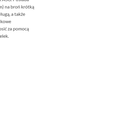
m) na broń krótką
ługą, a także
atkowe
osić za pomocą
elek.