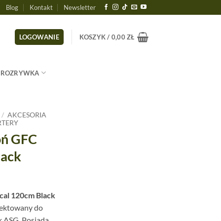
Blog
Kontakt
Newsletter
LOGOWANIE
KOSZYK /
0,00
ZŁ
ROZRYWKA
/
AKCESORIA
RTERY
oń GFC
lack
cal 120cm Black
jektowany do
k ASG. Posiada