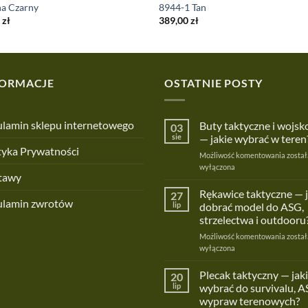
na Czarny
8944-1 Tan
0
zł
389,00
zł
FORMACJE
OSTATNIE POSTY
lamin sklepu internetowego
Buty taktyczne i wojs
03
sie
— jakie wybrać w teren
tyka Prywatności
Buty
Możliwość komentowania
został
taktyc
wyłączona
tawy
i
wojsk
Rękawice taktyczne — 
27
ulamin zwrotów
—
lip
dobrać model do ASG,
jakie
strzelectwa i outdooru
wybra
Rękaw
Możliwość komentowania
w
został
taktyc
wyłączona
teren?
—
jak
Plecak taktyczny — jaki
20
dobra
lip
wybrać do survivalu, A
model
wypraw terenowych?
do