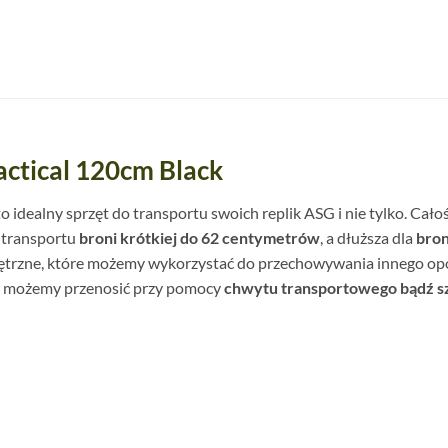
ctical 120cm Black
 to idealny sprzęt do transportu swoich replik ASG i nie tylko. Cał
a transportu
broni krótkiej do 62 centymetrów
, a dłuższa dla
bron
ętrzne, które możemy wykorzystać do przechowywania innego opo
c możemy przenosić przy pomocy
chwytu transportowego bądź s