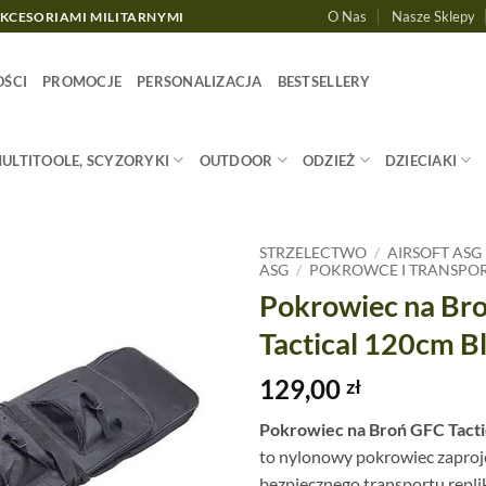
O Nas
Nasze Sklepy
AKCESORIAMI MILITARNYMI
ŚCI
PROMOCJE
PERSONALIZACJA
BESTSELLERY
MULTITOOLE, SCYZORYKI
OUTDOOR
ODZIEŻ
DZIECIAKI
STRZELECTWO
/
AIRSOFT ASG
ASG
/
POKROWCE I TRANSPO
Pokrowiec na Br
Tactical 120cm B
129,00
zł
Pokrowiec na Broń GFC Tacti
to nylonowy pokrowiec zapro
bezpiecznego transportu repli