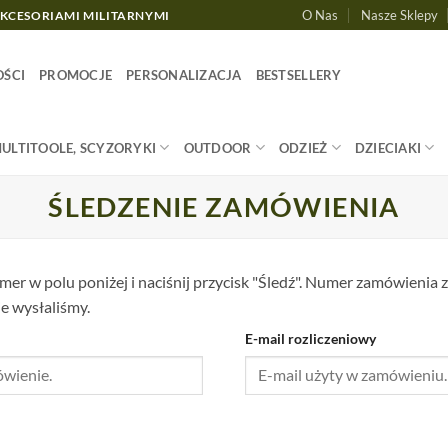
O Nas
Nasze Sklepy
AKCESORIAMI MILITARNYMI
ŚCI
PROMOCJE
PERSONALIZACJA
BESTSELLERY
MULTITOOLE, SCYZORYKI
OUTDOOR
ODZIEŻ
DZIECIAKI
ŚLEDZENIE ZAMÓWIENIA
er w polu poniżej i naciśnij przycisk "Śledź". Numer zamówienia 
e wysłaliśmy.
E-mail rozliczeniowy