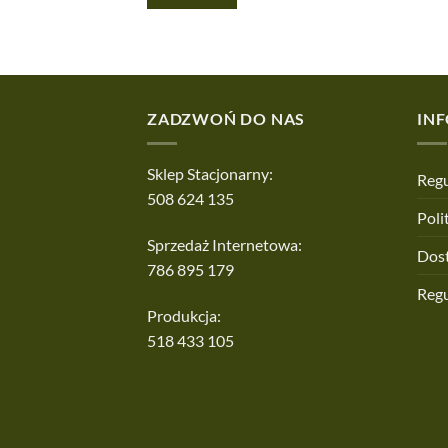
ZADZWOŃ DO NAS
IN
Sklep Stacjonarny:
Regu
508 624 135
Poli
Sprzedaż Internetowa:
Dos
786 895 179
Reg
Produkcja:
518 433 105