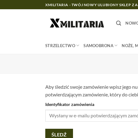
Przewiń
XMILITARIA - TWÓJ NOWY ULUBIONY SKLEP Z 
do
zawartości
NOWO
STRZELECTWO
SAMOOBRONA
NOŻE, 
Aby śledzić swoje zamówienie wpisz jego num
potwierdzającym zamówienie, który do ciebi
Identyfikator zamówienia
ŚLEDŹ