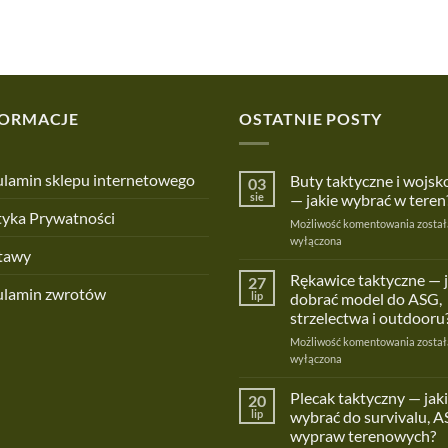
FORMACJE
OSTATNIE POSTY
lamin sklepu internetowego
Buty taktyczne i wojs
03
sie
— jakie wybrać w teren
tyka Prywatności
Buty
Możliwość komentowania
został
taktyc
wyłączona
tawy
i
wojsk
Rękawice taktyczne — 
27
ulamin zwrotów
—
lip
dobrać model do ASG,
jakie
strzelectwa i outdooru
wybra
Rękaw
Możliwość komentowania
w
został
taktyc
wyłączona
teren?
—
jak
Plecak taktyczny — jaki
20
dobra
lip
wybrać do survivalu, A
model
wypraw terenowych?
do