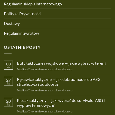
Regulamin sklepu internetowego
Polityka Prywatności
Dostawy
Regulamin zwrotów
OSTATNIE POSTY
Buty taktyczne i wojskowe — jakie wybrać w teren?
03
sie
Buty
Możliwość komentowania
została wyłączona
taktyczne
i
Rękawice taktyczne — jak dobrać model do ASG,
27
wojskowe
lip
strzelectwa i outdooru?
—
Rękawice
Możliwość komentowania
została wyłączona
jakie
taktyczne
wybrać
—
Plecak taktyczny — jaki wybrać do survivalu, ASG i
w
20
jak
teren?
lip
wypraw terenowych?
dobrać
Plecak
Możliwość komentowania
została wyłączona
model