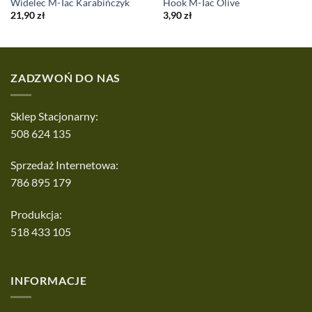
Widelec M-Tac Karabińczyk
Hook M-Tac Olive
21,90
zł
3,90
zł
ZADZWOŃ DO NAS
Sklep Stacjonarny:
508 624 135
Sprzedaż Internetowa:
786 895 179
Produkcja:
518 433 105
INFORMACJE