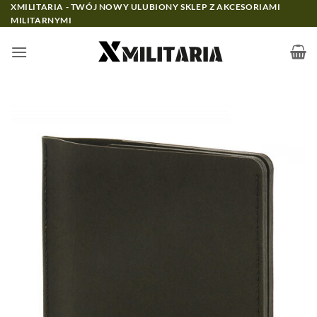
Przewiń
XMILITARIA - TWÓJ NOWY ULUBIONY SKLEP Z AKCESORIAMI
MILITARNYMI
do
zawartości